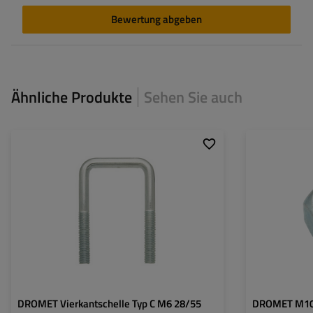
Bewertung abgeben
Ähnliche Produkte
Sehen Sie auch
Größe:
M6
Material:
Stahl 5.8
Korrosionsschutz:
8µm verzinkt
DROMET Vierkantschelle Typ C M6 28/55
DROMET M10 