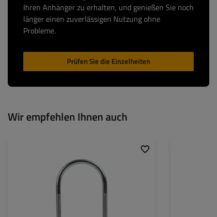
Ihren Anhänger zu erhalten, und genießen Sie noch
länger einen zuverlässigen Nutzung ohne
Probleme.
Prüfen Sie die Einzelheiten
Wir empfehlen Ihnen auch
Gewindedurchmesser:
M10
Gewindedurchmes
Auflage:
77 mm
Auflage:
Bohrungsabstand:
87 mm
Bohrungsabstand
Gesamthöhe:
138 mm
Gesamthöhe:
Material:
Stahl 5.8
Material: