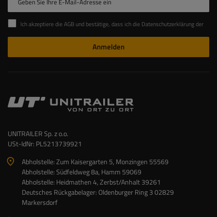
Geben Sie Ihre E-Mail-Adresse ein
Ich akzeptiere die AGB und bestätige, dass ich die Datenschutzerklärung der Website zur Kenntnis genommen habe
Anmelden
UNITRAILER Sp. z o.o.
USt-IdNr: PL5213739921
Abholstelle: Zum Kaisergarten 5, Monzingen 55569
Abholstelle: Südfeldweg 8a, Hamm 59069
Abholstelle: Heidmathen 4, Zerbst/Anhalt 39261
Deutsches Rückgabelager: Oldenburger Ring 3 02829
Markersdorf