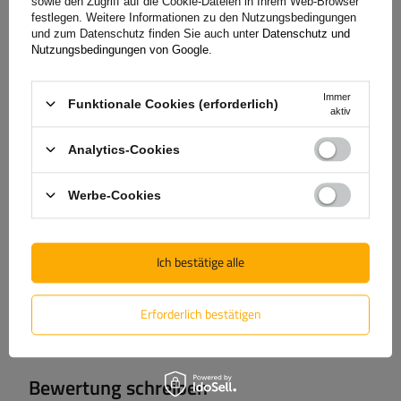
sowie den Zugriff auf die Cookie-Dateien in Ihrem Web-Browser
+49 32213249035
unitrailer@unitrailer.de
festlegen. Weitere Informationen zu den Nutzungsbedingungen
und zum Datenschutz finden Sie auch unter
Datenschutz und
Nutzungsbedingungen von Google
.
Spezifikation
Immer
Funktionale Cookies (erforderlich)
aktiv
Analytics-Cookies
Lieferung
Werbe-Cookies
Frage stellen
(1)
Herunterladen
Ich bestätige alle
Erforderlich bestätigen
(0)
Bewertungen
Bewertung schreiben