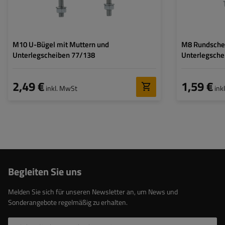
M10 U-Bügel mit Muttern und
M8 Rundschel
Unterlegscheiben 77/138
Unterlegsche
2,49 €
1,59 €
inkl. MwSt
ink
Begleiten Sie uns
Melden Sie sich für unseren Newsletter an, um News und
Sonderangebote regelmäßig zu erhalten.