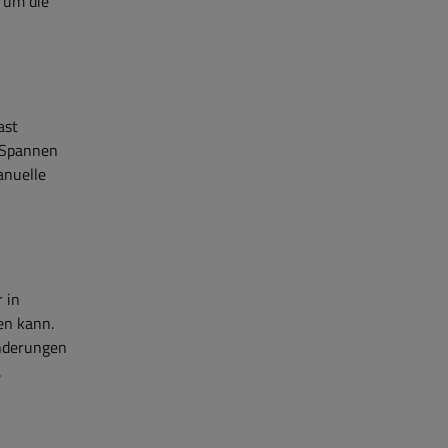
, um die
ast
e Spannen
anuelle
 in
en kann.
Änderungen
.