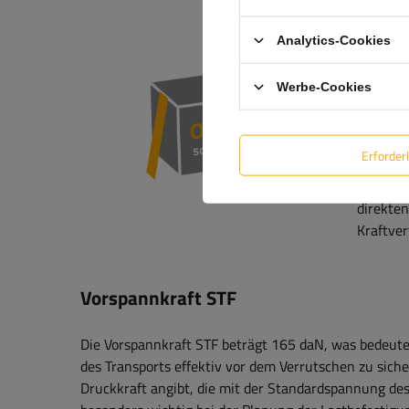
Zugkra
Analytics-Cookies
Der Span
Werbe-Cookies
maximale
zu Punkt
Zugkraft
Erforder
Straffun
Last sy
direkten
Kraftver
Vorspannkraft STF
Die Vorspannkraft STF beträgt 165 daN, was bedeutet
des Transports effektiv vor dem Verrutschen zu siche
Druckkraft angibt, die mit der Standardspannung des