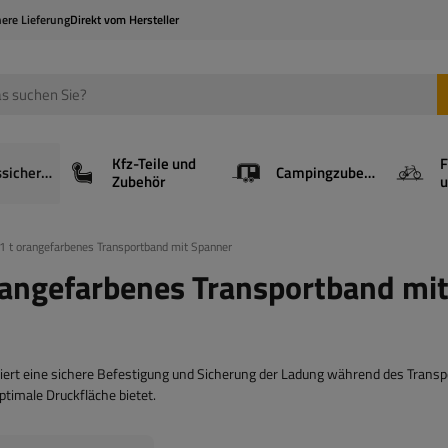
here Lieferung
Direkt vom Hersteller
Kfz-Teile und
F
Ladungssicherung
Campingzubehör
Zubehör
u
t orangefarbenes Transportband mit Spanner
angefarbenes Transportband mi
ert eine sichere Befestigung und Sicherung der Ladung während des Transp
timale Druckfläche bietet.