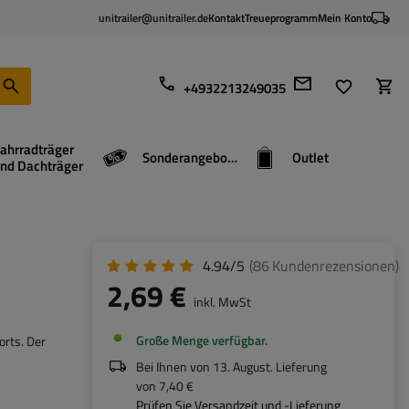
unitrailer@unitrailer.de
Kontakt
Treueprogramm
Mein Konto
+4932213249035
ahrradträger
Sonderangebote
Outlet
nd Dachträger
t
4.94/5
(86
Kundenrezensionen
)
2,69 €
inkl. MwSt
Große Menge verfügbar
orts. Der
Bei Ihnen von
13. August
. Lieferung
von
7,40 €
Prüfen Sie Versandzeit und -Lieferung