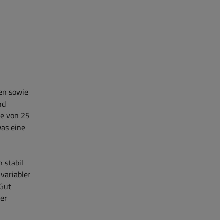
en sowie
nd
te von 25
was eine
 stabil
variabler
 Gut
ler