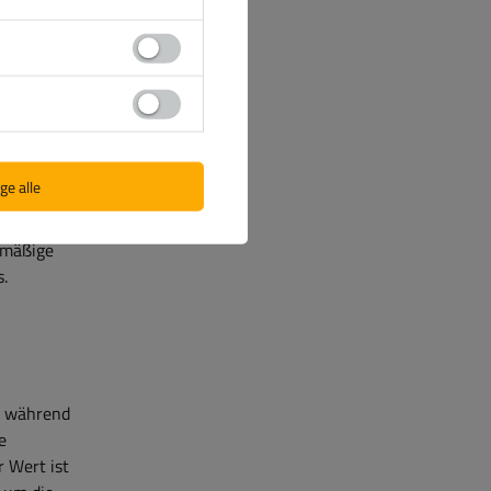
), was die
von Punkt
ie
ekter
ge alle
llte die
 Gurte im
chmäßige
s.
ie während
e
r Wert ist