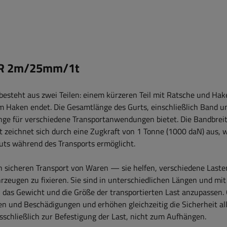
LER 2m/25mm/1t
esteht aus zwei Teilen: einem kürzeren Teil mit Ratsche und Hak
em Haken endet. Die Gesamtlänge des Gurts, einschließlich Band u
änge für verschiedene Transportanwendungen bietet. Die Bandbrei
t zeichnet sich durch eine Zugkraft von 1 Tonne (1000 daN) aus, 
uts während des Transports ermöglicht.
n sicheren Transport von Waren — sie helfen, verschiedene Lasten
zeugen zu fixieren. Sie sind in unterschiedlichen Längen und mit 
 an das Gewicht und die Größe der transportierten Last anzupassen.
n und Beschädigungen und erhöhen gleichzeitig die Sicherheit al
schließlich zur Befestigung der Last, nicht zum Aufhängen.