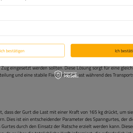
ft LC im direkten Zug
ngurt hat eine Zugkraft im direkten Zug von 0,5 Tonnen (500 daN
 Kraft ist, die der Gurt bei punktueller Befestigung, also direkt 
, übertragen kann. Dieser Wert ist in der Regel halb so groß wie d
 in der Umreifung und gibt die maximale sichere Belastung bei dir
lich bestätigen
Ich bestäti
g des Gurtes an. Um einen sicheren Transport zu gewährleisten, so
mmetrisch gesichert werden, was bedeutet, dass mindestens zwei
 Zug eingesetzt werden sollten. Diese Lösung sorgt für eine glei
teilung und eine stabile Fixierung der Last während des Transport
, dass der Gurt die Last mit einer Kraft von 165 kg drückt, um s
rn. Dies ist ein entscheidender Parameter des Spanngurtes, der di
 Gurtes durch den Einsatz der Ratsche erzielt werden kann. Diese