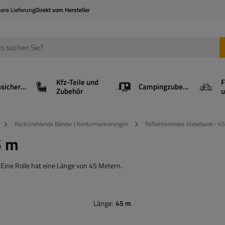
here Lieferung
Direkt vom Hersteller
Kfz-Teile und
F
Ladungssicherung
Campingzubehör
Zubehör
u
Rückstrahlende Bänder | Konturmarkierungen
Reflektierendes Klebeband - 4
5 m
Eine Rolle hat eine Länge von 45 Metern.
Länge
45 m