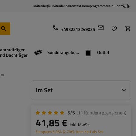
unitrailer@unitrailer.de
Kontakt
Treueprogramm
Mein Konto
+4932213249035
ahrradträger
Sonderangebote
Outlet
nd Dachträger
5 m
Im Set
5/5
(11
Kundenrezensionen
)
41,85 €
inkl. MwSt
Sie sparen
6.06%
(
2.70
€
), beim Kauf als Set.