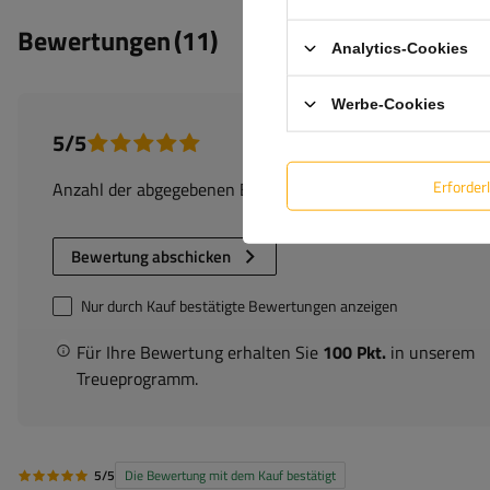
Bewertungen
(11)
Analytics-Cookies
Werbe-Cookies
5/5
Erforder
Anzahl der abgegebenen Bewertungen: 11
Bewertung abschicken
Nur durch Kauf bestätigte Bewertungen anzeigen
Für Ihre Bewertung erhalten Sie
100 Pkt.
in unserem
Treueprogramm.
5/5
Die Bewertung mit dem Kauf bestätigt