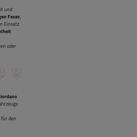
it und
gen Feuer,
en Einsatz
htheit
len oder
Giordano
Fahrzeugs
 für den