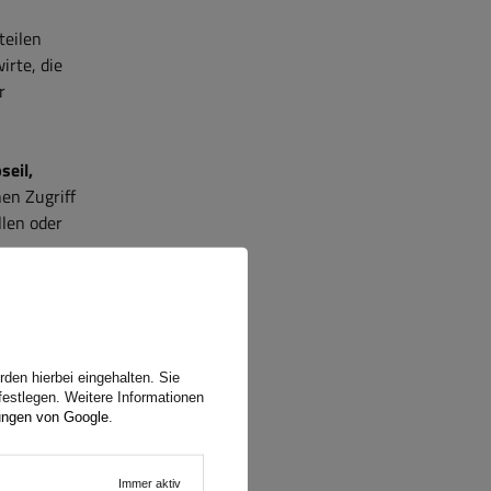
teilen
irte, die
r
seil,
hen Zugriff
len oder
den hierbei eingehalten. Sie
festlegen. Weitere Informationen
e sich
ungen von Google
.
 das
erer
Immer aktiv