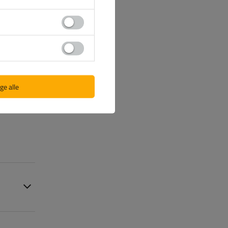
 von
ge alle