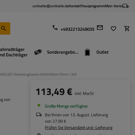
unitrailer@unitrailer.de
Kontakt
Treueprogramm
Mein Konto
+4932213249035
ahrradträger
Sonderangebote
Outlet
nd Dachträger
WELVET Werkzeugkasten 830x500x470mm 120l
113,49 €
inkl. MwSt
ng von
Große Menge verfügbar
Bei Ihnen von
13. August
. Lieferung
von
27,90 €
Prüfen Sie Versandzeit und -Lieferung