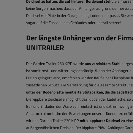
Deichsel zu halten, die auf hinterer Bordwand steht
. Sie müssen
keine Sorgen machen, dass der Anhänger aufgrund der hervor
Deichsel viel Platz in der Garage belegt oder nicht passt. Sie we
sogar auf die Fassade des Gebäudes oder überall setzen!
Der längste Anhänger von der Firm
UNITRAILER
Der Garden Trailer 230 KIPP wurde
aus verzinktem Stahl
hergest
ist somit rost- und witterungsbeständig. Wenn der Anhänger n
Freien gelagert wird, empfehlen wir den Kauf einer Flachplane f
zusätzlichen Schutz. Die Verstärkung für die gesamte Struktur 
unter der Bodenplatte montierte Stützbalken, die die Ladefläc
Die kippbare Deichsel ermöglicht das Kippen der Ladefläche, so 
Be- und Entladen der Ware sehr einfach ist und extrem wenig Ze
Anspruch nimmt. Um den Erwartungen unserer Kunden zu erfüll
wir den Garden Trailer 230 KIPP
mit klappbarer Deichsel
zu ein
außergewöhnlichen Preis an. Der kippbare PKW-Anhänger Garde