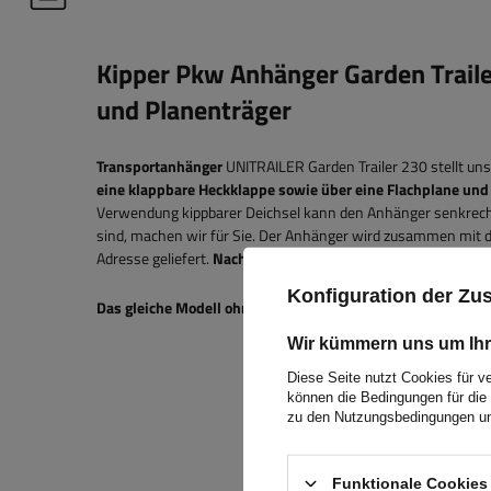
Kipper Pkw Anhänger Garden Traile
und Planenträger
Transportanhänger
UNITRAILER Garden Trailer 230 stellt un
eine klappbare Heckklappe sowie über eine Flachplane und 
Verwendung kippbarer Deichsel kann den Anhänger senkrecht 
sind, machen wir für Sie. Der Anhänger wird zusammen mit 
Adresse geliefert.
Nachdem Sie den Anhänger erhalten haben
Konfiguration der Z
Das gleiche Modell ohne Planenträger können Sie
unter fol
Wir kümmern uns um Ihr
Diese Seite nutzt Cookies für v
können die Bedingungen für die 
zu den Nutzungsbedingungen un
Funktionale Cookies 