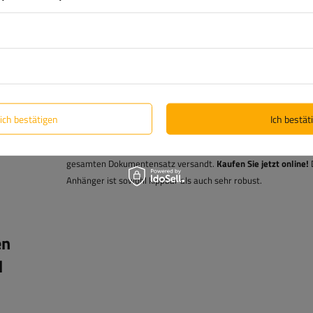
müssen Sie sich um keine offiziellen Angelegenheiten kümmern
werden alles für Sie tun, um Ihre Zeit zu sparen und Sie reibun
die Ausführung der Bestellung zu führen. Wir bereiten für Sie d
notwendigen Dokumente vor, die Sie für die sofortige Registri
benötigen, d.h. Rechnung, EG-Übereinstimmungsbescheinigun
Fahrzeugbrief, Gewährleistungsbuch (2 Jahre Garantie) und un
Zertifikat.
lich bestätigen
Ich bestäti
Der gekaufte PKW-Anhänger wird
innerhalb von 48 Stunden
mi
gesamten Dokumentensatz versandt.
Kaufen Sie jetzt online!
Anhänger ist sowohl kippbar als auch sehr robust.
en
d