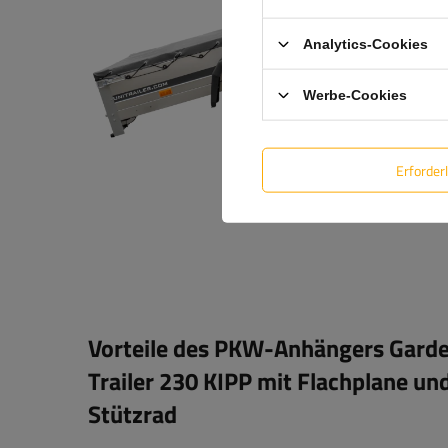
Analytics-Cookies
Werbe-Cookies
Erforder
Vorteile des PKW-Anhängers Gard
Trailer 230 KIPP mit Flachplane un
Stützrad