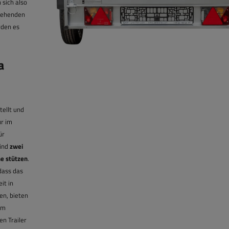
 sich also
stehenden
rden es
a
ellt und
ur im
ür
sind
zwei
he stützen
.
dass das
it in
en, bieten
em
n Trailer