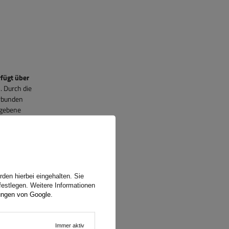
fügt über
. Durch die
erbunden
egebene
den hierbei eingehalten. Sie
rtige
festlegen. Weitere Informationen
ungen von Google
.
P zu kaufen,
Immer aktiv