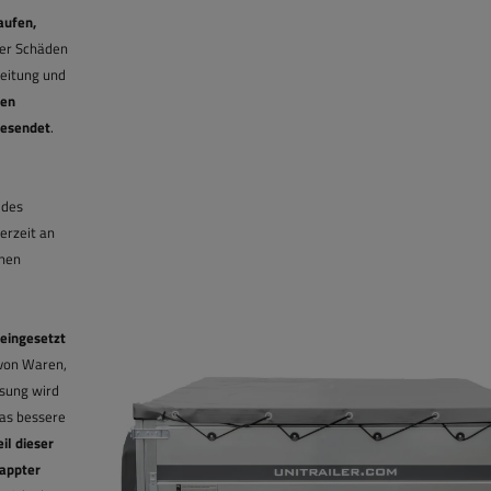
aufen,
ber Schäden
eitung und
den
gesendet
.
 des
erzeit an
onen
eingesetzt
 von Waren,
sung wird
das bessere
il dieser
lappter