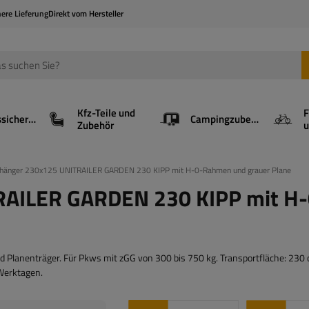
here Lieferung
Direkt vom Hersteller
Kfz-Teile und
F
Ladungssicherung
Campingzubehör
Zubehör
u
änger 230x125 UNITRAILER GARDEN 230 KIPP mit H-0-Rahmen und grauer Plane
AILER GARDEN 230 KIPP mit H-
nd Planenträger. Für Pkws mit zGG von 300 bis 750 kg. Transportfläche: 230
 Werktagen.