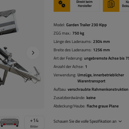
Model
Garden Trailer 230 Kipp
ZGG max.
750 kg
Länge des Laderaums
2304 mm
Breite des Laderaums
1256 mm
Nächstes Foto
Art der Federung
ungebremste Achse bis 7
Anzahl der Achse
1
Verwendung
Umzüge
innerbetrieblicher
Warentransport
Aufbau
verschraubte Rahmenkonstruktion
Zusatzbordwände
keine
Abdeckung/Haube
flache graue Plane
+
14
Schauen Sie die volle Spezifikation an
Bilder