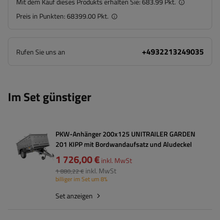
Mit dem Kauf dieses Produkts erhalten Sie:
683.99 Pkt.
Preis in Punkten:
68399.00 Pkt.
+4932213249035
Rufen Sie uns an
Im Set günstiger
PKW-Anhänger 200x125 UNITRAILER GARDEN
201 KIPP mit Bordwandaufsatz und Aludeckel
1 726,00 €
inkl. MwSt
inkl. MwSt
1 880,22 €
billiger im Set um 8%
Set anzeigen