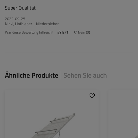
Super Qualität
2022-09-25
Nicki, Hofbieber - Niederbieber
War diese Bewertung hilfreich?
Ja
1
Nein
0
Ähnliche Produkte
Sehen Sie auch
Model:
Garden Trailer 150 Kipp
Gewicht:
Material:
Aluminium
Außenmaße:
Gewicht:
34,92 kg
Material:
Außenmaße:
1624 x 1154 mm
Größe:
Größe:
GARDEN TRAILER 150
KIPP