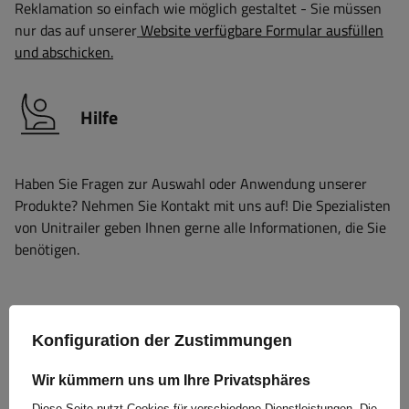
Reklamation so einfach wie möglich gestaltet - Sie müssen
nur das auf unserer
Website verfügbare Formular ausfüllen
und abschicken.
Hilfe
Haben Sie Fragen zur Auswahl oder Anwendung unserer
Produkte? Nehmen Sie Kontakt mit uns auf! Die Spezialisten
von Unitrailer geben Ihnen gerne alle Informationen, die Sie
benötigen.
+49 32213249035
unitrailer@unitrailer.de
Konfiguration der Zustimmungen
Wir kümmern uns um Ihre Privatsphäres
Diese Seite nutzt Cookies für verschiedene Dienstleistungen. Die