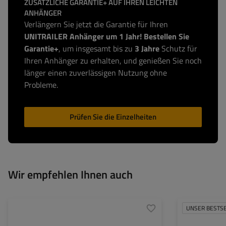
ZUSÄTZLICHE GARANTIE+ AUF IHREN LEICHTEN
ANHÄNGER
Verlängern Sie jetzt die Garantie für Ihren
UNITRAILER Anhänger um 1 Jahr! Bestellen Sie
Garantie+
, um insgesamt bis zu
3 Jahre
Schutz für
Ihren Anhänger zu erhalten, und genießen Sie noch
länger einen zuverlässigen Nutzung ohne
Probleme.
Prüfen Sie die Einzelheiten
Wir empfehlen Ihnen auch
UNSER BESTS
Model:
Garden Trailer 201 Kipp