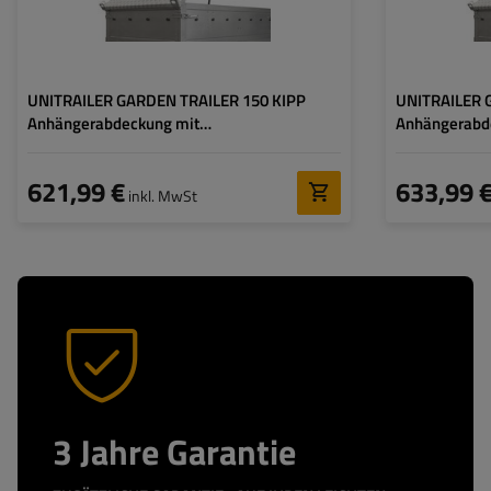
UNITRAILER GARDEN TRAILER 150 KIPP
UNITRAILER 
Anhängerabdeckung mit
Anhängerabd
Zylinder-/Schlüsselschloss
Zylinder-/Sch
621,99 €
633,99 
inkl. MwSt
3 Jahre Garantie