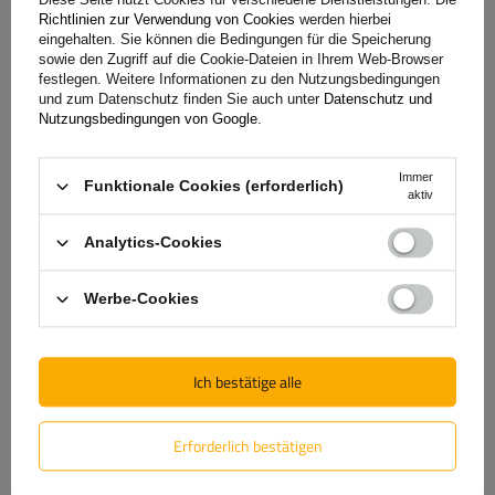
Spezifikation
Richtlinien zur Verwendung von Cookies
werden hierbei
eingehalten. Sie können die Bedingungen für die Speicherung
sowie den Zugriff auf die Cookie-Dateien in Ihrem Web-Browser
Lieferung
festlegen. Weitere Informationen zu den Nutzungsbedingungen
und zum Datenschutz finden Sie auch unter
Datenschutz und
Nutzungsbedingungen von Google
.
Frage stellen
Immer
Funktionale Cookies (erforderlich)
aktiv
(2)
Herunterladen
Analytics-Cookies
(3)
Bewertungen
Werbe-Cookies
5/5
Ich bestätige alle
Anzahl der abgegebenen Bewertungen: 3
Erforderlich bestätigen