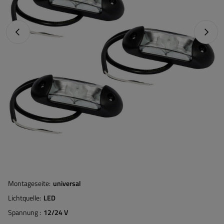
Vorheriges Foto
Nächst
Montageseite
universal
Lichtquelle
LED
Spannung
12/24 V