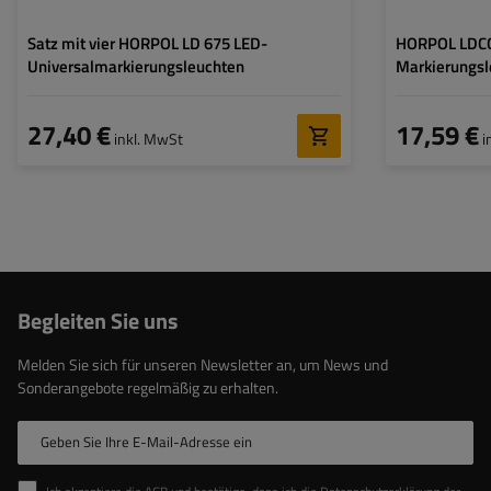
Satz mit vier HORPOL LD 675 LED-
HORPOL LDCC
Universalmarkierungsleuchten
Markierungsl
Gummiarm
27,40 €
17,59 €
inkl. MwSt
i
Begleiten Sie uns
Melden Sie sich für unseren Newsletter an, um News und
Sonderangebote regelmäßig zu erhalten.
Geben Sie Ihre E-Mail-Adresse ein