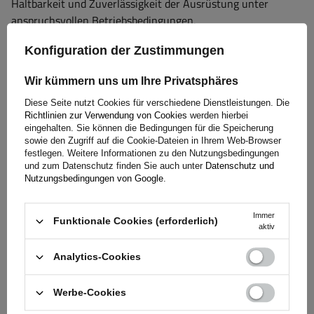
Haltbarkeit und Zuverlässigkeit der Ausrüstung unter
anspruchsvollen Betriebsbedingungen.
Konfiguration der Zustimmungen
Garantie
Wir kümmern uns um Ihre Privatsphäres
Diese Seite nutzt Cookies für verschiedene Dienstleistungen. Die
Richtlinien zur Verwendung von Cookies
werden hierbei
Beim Kauf eines Produkts aus unserem Sortiment erhalten
eingehalten. Sie können die Bedingungen für die Speicherung
Sie eine 2-jährige Garantie.
So können Sie es nutzen, ohne
sowie den Zugriff auf die Cookie-Dateien in Ihrem Web-Browser
sich Gedanken über die Folgen eines möglichen Defekts zu
festlegen. Weitere Informationen zu den Nutzungsbedingungen
und zum Datenschutz finden Sie auch unter
Datenschutz und
machen. Da wir uns um Ihre Zufriedenheit kümmern, haben
Nutzungsbedingungen von Google
.
wir das Verfahren zur Einreichung einer möglichen
Reklamation so einfach wie möglich gestaltet - Sie müssen
Immer
nur das auf unserer
Website verfügbare Formular ausfüllen
Funktionale Cookies (erforderlich)
aktiv
und abschicken.
Analytics-Cookies
Hilfe
Werbe-Cookies