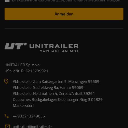
Ich akzeptiere die AGB und bestätige, dass ich die Datenschutzerklärung der Website zur Kenntnis genommen habe
Anmelden
UNITRAILER Sp. z o.o.
USt-IdNr: PL5213739921
Abholstelle: Zum Kaisergarten 5, Monzingen 55569
Abholstelle: Südfeldweg 8a, Hamm 59069
Abholstelle: Heidmathen 4, Zerbst/Anhalt 39261
Deutsches Rückgabelager: Oldenburger Ring 3 02829
Markersdorf
+4932213249035
unitrailer@unitrailer.de