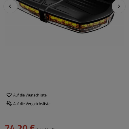
Vorheriges Foto
Nächst
Auf die Wunschliste
Auf die Vergleichsliste
74,20 €