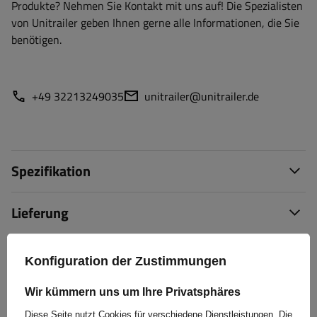
Produkte? Nehmen Sie Kontakt mit uns auf! Die Spezialisten
von Unitrailer geben Ihnen gerne alle Informationen, die Sie
benötigen.
+49 32213249035
unitrailer@unitrailer.de
Spezifikation
Lieferung
Frage stellen
Konfiguration der Zustimmungen
(0)
Wir kümmern uns um Ihre Privatsphäres
Bewertungen
Diese Seite nutzt Cookies für verschiedene Dienstleistungen. Die