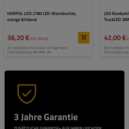
HORPOL LDO 2780 LED-Warnleuchte,
LED Runduml
orange blinkend
TruckLED 28W
ALR0068
36,20 €
42,00 €
inkl. MwSt
i
Der niedrigste Preis binnen 30 Tage bevor
Der niedrigste P
Preisreduzierung:
40,19 €
-9%
Preisreduzierung
3 Jahre Garantie
ZUSÄTZLICHE GARANTIE+ AUF IHREN LEICHTEN