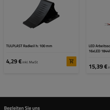
Anzahl der LEDs:
Lichtfarbe:
Farbtemperatur:
TULPLAST Radkeil h: 100 mm
LED Arbeitss
16xLED 1844l
4,29 €
inkl. MwSt
15,39 €
i
Begleiten Sie uns