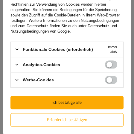
Richtlinien zur Verwendung von Cookies
werden hierbei
eingehalten. Sie können die Bedingungen für die Speicherung
Bewertung schreiben
sowie den Zugriff auf die Cookie-Dateien in Ihrem Web-Browser
festlegen. Weitere Informationen zu den Nutzungsbedingungen
Ihre Bewertung:
und zum Datenschutz finden Sie auch unter
Datenschutz und
Nutzungsbedingungen von Google
.
5/5
Immer
Funktionale Cookies (erforderlich)
aktiv
Inhalt Ihrer Bewertung
Analytics-Cookies
Werbe-Cookies
Produktfoto hinzufügen:
Ich bestätige alle
Erforderlich bestätigen
Vorname