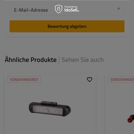
E-Mail-Adresse
Bewertung abgeben
Ähnliche Produkte
Sehen Sie auch
SONDERANGEBOT
SONDERANGE
Leistung:
12 W
Wattzahl [w]:
Montageseite:
universal
Befestigungsart:
Anzahl der LEDs:
6
Lichtquelle:
LED