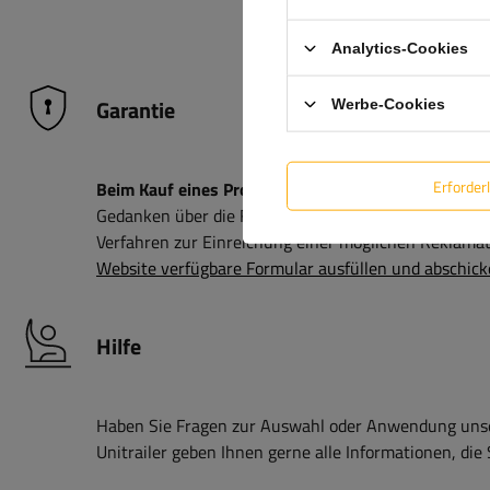
Z-11A
Analytics-Cookies
Garantie
Werbe-Cookies
Erforder
Beim Kauf eines Produkts aus unserem Sortiment erh
Gedanken über die Folgen eines möglichen Defekts 
Verfahren zur Einreichung einer möglichen Reklamati
Website verfügbare Formular ausfüllen und abschick
Hilfe
Haben Sie Fragen zur Auswahl oder Anwendung unser
Unitrailer geben Ihnen gerne alle Informationen, die 