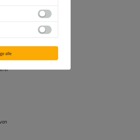
ge alle
e sich
 das
erer
 von