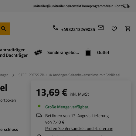
unitrailer@unitrailer.de
Kontakt
Treueprogramm
Mein Konto
+4932213249035
ahrradträger
Sonderangebote
Outlet
nd Dachträger
lungen
STEELPRESS ZB-13A Anhänger-Seitenhakenschloss mit Schlüssel
el
13,69 €
inkl. MwSt
portboxen
Große Menge verfügbar
Bei Ihnen von
13. August
. Lieferung
von
7,40 €
Prüfen Sie Versandzeit und -Lieferung
erschluss