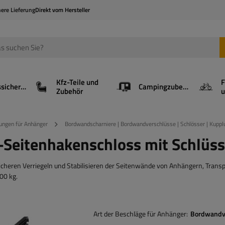
here Lieferung
Direkt vom Hersteller
Kfz-Teile und
F
Ladungssicherung
Campingzubehör
Zubehör
u
ungen für Anhänger
Bordwandscharniere | Bordwandverschlüsse | Schlösser | Kupp
eitenhakenschloss mit Schlüss
cheren Verriegeln und Stabilisieren der Seitenwände von Anhängern, Trans
00 kg.
Art der Beschläge für Anhänger
Bordwandv