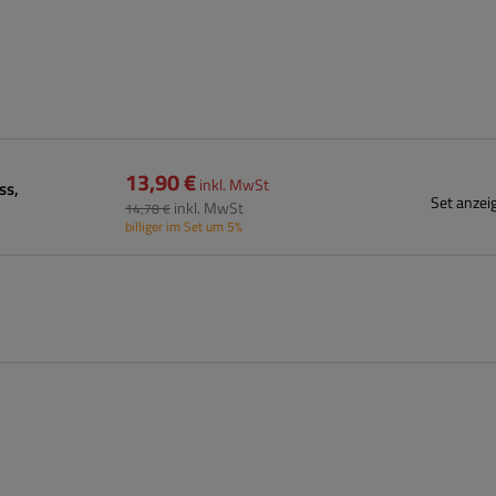
13,90 €
inkl. MwSt
ss,
Set anzei
inkl. MwSt
14,78 €
billiger im Set um 5%