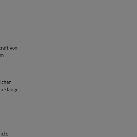
kraft von
um
lichen
ine lange
ncto