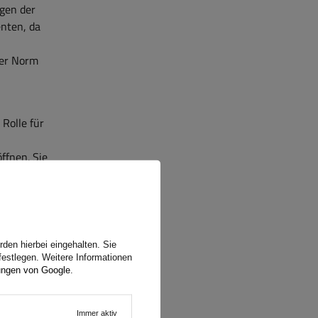
ngen der
enten, da
der Norm
Rolle für
s
ffnen. Sie
- und
net und
er
den hierbei eingehalten. Sie
festlegen. Weitere Informationen
ungen von Google
.
Immer aktiv