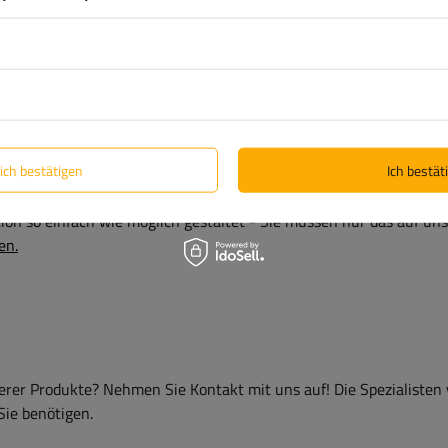
lich bestätigen
Ich bestäti
alten Sie eine 2-jährige Garantie.
So können Sie es nutzen, ohn
zu machen. Da wir uns um Ihre Zufriedenheit kümmern, haben wir
on so einfach wie möglich gestaltet - Sie müssen nur das auf uns
en.
er Produkte? Nehmen Sie Kontakt mit uns auf! Die Spezialisten
Sie benötigen.