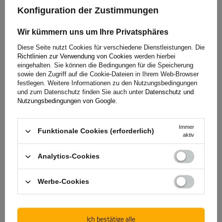
(3)
Bewertungen
Konfiguration der Zustimmungen
Wir kümmern uns um Ihre Privatsphäres
Diese Seite nutzt Cookies für verschiedene Dienstleistungen. Die
5/5
Richtlinien zur Verwendung von Cookies
werden hierbei
eingehalten. Sie können die Bedingungen für die Speicherung
Anzahl der abgegebenen Bewertungen: 3
sowie den Zugriff auf die Cookie-Dateien in Ihrem Web-Browser
festlegen. Weitere Informationen zu den Nutzungsbedingungen
und zum Datenschutz finden Sie auch unter
Datenschutz und
Nutzungsbedingungen von Google
.
Bewertung abschicken
Nur durch Kauf bestätigte Bewertungen anzeigen
Immer
Funktionale Cookies (erforderlich)
aktiv
Für Ihre Bewertung erhalten Sie
100 Pkt.
in
Analytics-Cookies
unserem Treueprogramm.
Werbe-Cookies
5
(3)
Ich bestätige alle
4
(0)