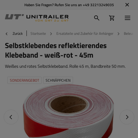
Haben Sie Fragen? Rufen Sie uns an
+49 32213249035
Zurück
Startseite
Ersatzteile und Zubehör für Anhänger
Beleucht
Selbstklebendes reflektierendes
Klebeband - weiß-rot - 45m
Weißes und rotes Selbstklebeband. Rolle 45 m, Bandbreite 50 mm.
SONDERANGEBOT
SCHNÄPPCHEN
Vorheriges Foto
Nächst