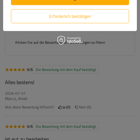
3
(0)
Erforderlich bestätigen
2
(0)
1
(0)
Klicken Sie auf die Bewertung, um Bewertungen zu filtern
5/5
Die Bewertung mit dem Kauf bestätigt
Alles bestens!
2026-07-31
Marco, Ainet
War diese Bewertung hilfreich?
Ja
0
Nein
0
5/5
Die Bewertung mit dem Kauf bestätigt
Ist gut zu bearbeiten