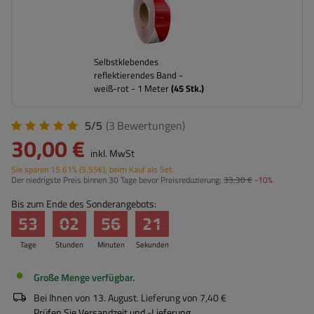
Selbstklebendes
reflektierendes Band -
weiß-rot - 1 Meter
(
45
Stk.)
5/5
(3
Bewertungen
)
30,00 €
inkl. MwSt
Sie sparen
15.61%
(
5.55
€
), beim Kauf als Set.
Der niedrigste Preis binnen 30 Tage bevor Preisreduzierung:
33,30 €
-10%
Bis zum Ende des Sonderangebots:
53
02
56
21
Tage
Stunden
Minuten
Sekunden
Große Menge verfügbar
Bei Ihnen von
13. August
. Lieferung von
7,40 €
Prüfen Sie Versandzeit und -Lieferung