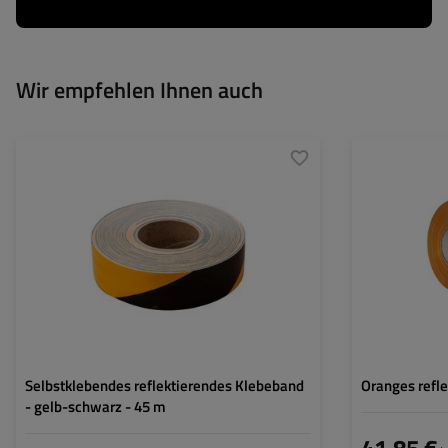
Wir empfehlen Ihnen auch
Höhe:
50 mm
Länge:
Selbstklebendes reflektierendes Klebeband
Oranges refl
- gelb-schwarz - 45 m