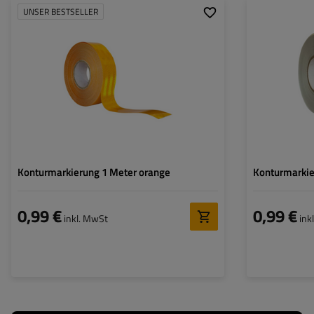
UNSER BESTSELLER
Höhe:
50 mm
Breite:
Konturmarkierung 1 Meter orange
Konturmarkie
0,99 €
0,99 €
inkl. MwSt
ink