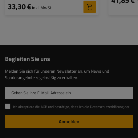
41,85 €
i
33,30 €
inkl. MwSt
Begleiten Sie uns
Melden Sie sich für unseren Newsletter an, um News und
Sonderangebote regelmäßig zu erhalten.
Geben Sie Ihre E-Mail-Adresse ein
Ich akzeptiere die AGB und bestätige, dass ich die Datenschutzerklärung der Website zur Kenntnis genommen habe
Anmelden