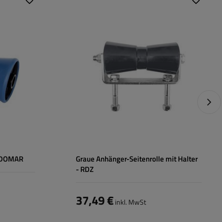
Kielrollenlänge:
194 mm
Durchmesser außen:
90 mm
Nächs
r DOMAR
Graue Anhänger-Seitenrolle mit Halter
- RDZ
37,49 €
inkl. MwSt