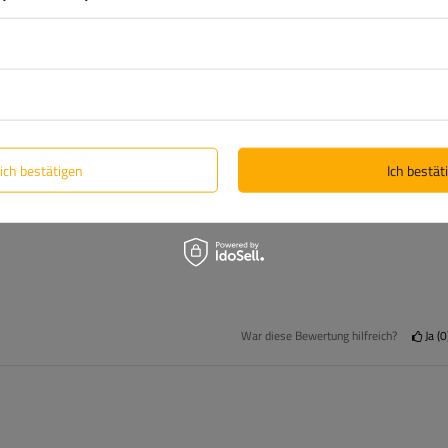
4
3
2
1
Klicken Sie auf die Bewertung, um Bewertungen zu filtern
lich bestätigen
Ich bestäti
War diese Bewertung hilfreich?
Ja
0