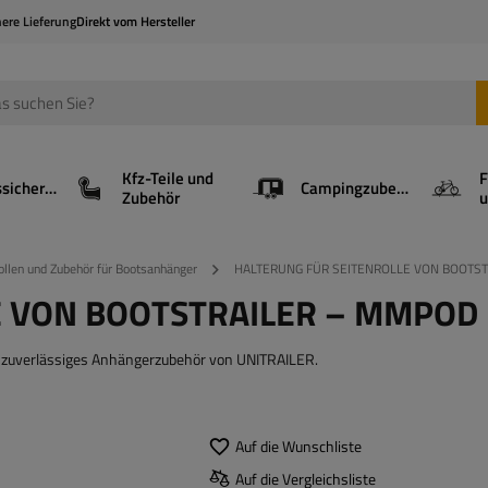
here Lieferung
Direkt vom Hersteller
Kfz-Teile und
F
Ladungssicherung
Campingzubehör
Zubehör
u
ollen und Zubehör für Bootsanhänger
HALTERUNG FÜR SEITENROLLE VON BOOTS
E VON BOOTSTRAILER – MMPOD
nd zuverlässiges Anhängerzubehör von UNITRAILER.
Auf die Wunschliste
Auf die Vergleichsliste