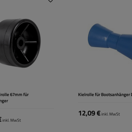
Material:
PVC
Durchmesser außen:
95 mm
Kielrollenlänge:
190 mm
Durchmesser der
21 mm
Buchsenbohrung:
rolle 67mm für
Kielrolle für Bootsanhänge
nger
12,09 €
inkl. MwSt
€
inkl. MwSt