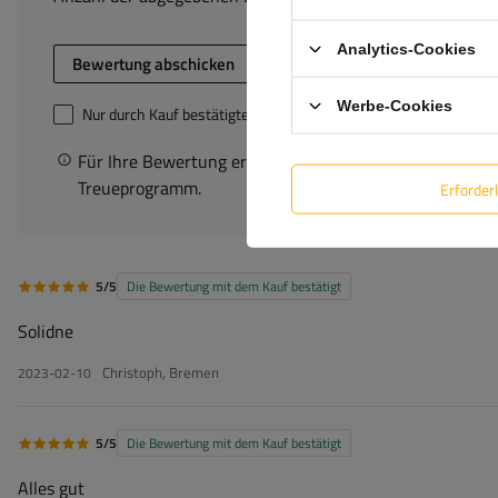
Analytics-Cookies
Bewertung abschicken
Werbe-Cookies
Nur durch Kauf bestätigte Bewertungen anzeigen
Für Ihre Bewertung erhalten Sie
100 Pkt.
in unserem
Treueprogramm.
Erforder
5/5
Die Bewertung mit dem Kauf bestätigt
Solidne
Christoph, Bremen
2023-02-10
5/5
Die Bewertung mit dem Kauf bestätigt
Alles gut