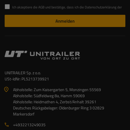
Ich akzeptiere die AGB und bestätige, dass ich die Datenschutzerklärung der Website zur Kenntnis genommen habe
Anmelden
UNITRAILER Sp. z o.o.
USt-IdNr: PL5213739921
Abholstelle: Zum Kaisergarten 5, Monzingen 55569
Abholstelle: Südfeldweg 8a, Hamm 59069
Abholstelle: Heidmathen 4, Zerbst/Anhalt 39261
Deutsches Rückgabelager: Oldenburger Ring 3 02829
Markersdorf
+4932213249035