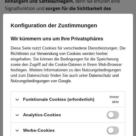
Anhängern und Sattelaufliegern
, denn sie erfüllen eine
Signalfunktion und
sorgen für die Sichtbarkeit des
Fahrzeugs auf der Straße und am Arbeitsplatz
. Dank richtig
ausgewählter Rückleuchten kann die Sicherheit sowohl des
Konfiguration der Zustimmungen
Fahrers als auch anderer Verkehrsteilnehmer deutlich erhöht
werden. Diese Lampen
sind besonders wichtig bei
Wir kümmern uns um Ihre Privatsphäres
eingeschränkten Sichtverhältnissen wie Nacht, Nebel
oder
Diese Seite nutzt Cookies für verschiedene Dienstleistungen. Die
schwierigen Wetterbedingungen. Bei Maschinen im
Richtlinien zur Verwendung von Cookies
werden hierbei
Baustellen- oder Feldeinsatz informieren Rückleuchten
eingehalten. Sie können die Bedingungen für die Speicherung
sowie den Zugriff auf die Cookie-Dateien in Ihrem Web-Browser
andere Bediener über die Position des Fahrzeugs und
festlegen. Weitere Informationen zu den Nutzungsbedingungen
minimieren so die Kollisionsgefahr. Der Einsatz hochwertiger
und zum Datenschutz finden Sie auch unter
Datenschutz und
Rückleuchten erfüllt nicht nur die gesetzlichen
Nutzungsbedingungen von Google
.
Anforderungen, sondern verbessert auch die Haltbarkeit und
Zuverlässigkeit der Geräte unter anspruchsvollen
Immer
Funktionale Cookies (erforderlich)
Einsatzbedingungen.
aktiv
Analytics-Cookies
Garantie
Werbe-Cookies