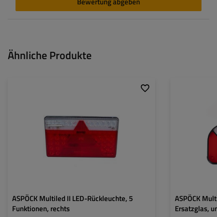
Bewertung abgeben
Ähnliche Produkte
Montageseite:
rechts
Montageseite:
Lichtquelle:
LED
Lampenfunktione
Spannung :
12/24 V
Anschlussart:
Kabel mit 5-PIN-Bajonett
Lampenfunktionen:
Positionslicht
,
Bremslicht
,
Blinker
,
Rückfahrlicht
,
Reflektor
ASPÖCK Multiled II LED-Rückleuchte, 5
ASPÖCK Multip
Funktionen, rechts
Ersatzglas, u