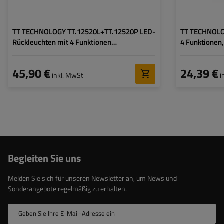
TT TECHNOLOGY TT.12520L+TT.12520P LED-
TT TECHNOLO
Rückleuchten mit 4 Funktionen
4 Funktionen,
(links+rechts)
45,90 €
24,39 €
inkl. MwSt
i
Begleiten Sie uns
Melden Sie sich für unseren Newsletter an, um News und
Sonderangebote regelmäßig zu erhalten.
Geben Sie Ihre E-Mail-Adresse ein