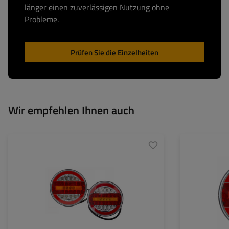
länger einen zuverlässigen Nutzung ohne
Probleme.
Prüfen Sie die Einzelheiten
Wir empfehlen Ihnen auch
Montageseite:
links+rechts
Montageseite:
Lichtquelle:
LED
Lichtquelle:
Spannung :
12/24 V
Spannung :
Anschlussart:
Kabel
Anschlussart:
Lampenfunktionen:
Positionslicht
,
Lampenfunktione
Bremslicht
,
Dynamischer
Blinker
,
Rückfahrlicht