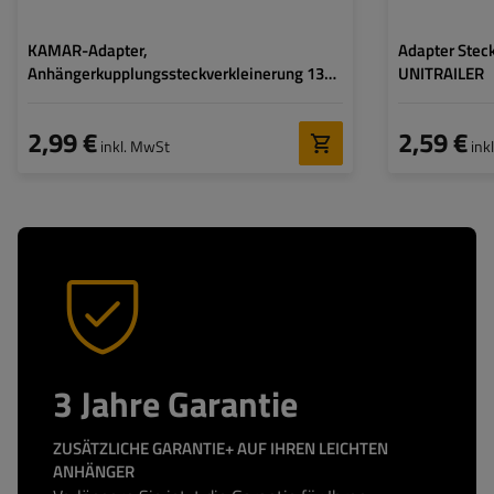
KAMAR-Adapter,
Adapter Steck
Anhängerkupplungssteckverkleinerung 13/7
UNITRAILER
PIN
2,99 €
2,59 €
inkl. MwSt
ink
3 Jahre Garantie
ZUSÄTZLICHE GARANTIE+ AUF IHREN LEICHTEN
ANHÄNGER