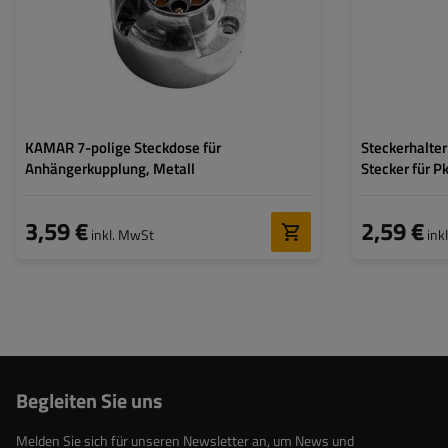
KAMAR 7-polige Steckdose für
Steckerhalter
Anhängerkupplung, Metall
Stecker für 
3,59 €
2,59 €
inkl. MwSt
ink
Begleiten Sie uns
Melden Sie sich für unseren Newsletter an, um News und