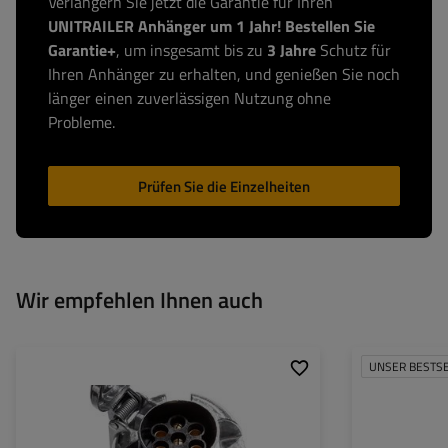
Verlängern Sie jetzt die Garantie für Ihren
UNITRAILER Anhänger um 1 Jahr! Bestellen Sie
Garantie+
, um insgesamt bis zu
3 Jahre
Schutz für
Ihren Anhänger zu erhalten, und genießen Sie noch
länger einen zuverlässigen Nutzung ohne
Probleme.
Prüfen Sie die Einzelheiten
Wir empfehlen Ihnen auch
UNSER BESTS
Model:
Passt zu::