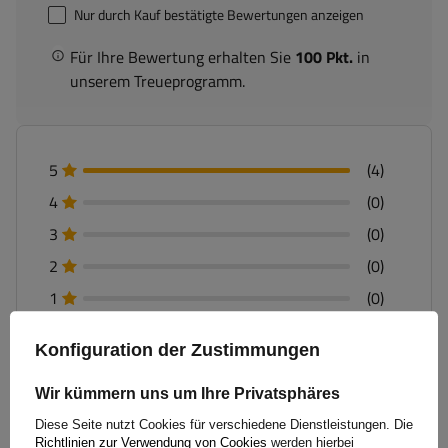
Nur durch Kauf bestätigte Bewertungen anzeigen
Für Ihre Bewertung erhalten Sie
100 Pkt.
in
unserem Treueprogramm.
5
(4)
4
(0)
3
(0)
2
(0)
1
(0)
Klicken Sie auf die Bewertung, um Bewertungen zu filtern
Konfiguration der Zustimmungen
Wir kümmern uns um Ihre Privatsphäres
Diese Seite nutzt Cookies für verschiedene Dienstleistungen. Die
5/5
Die Bewertung mit dem Kauf bestätigt
Richtlinien zur Verwendung von Cookies
werden hierbei