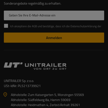
Sonderangebote regelmäßig zu erhalten.
Geben Sie Ihre E-Mail-Adresse ein
Ich akzeptiere die AGB und bestätige, dass ich die Datenschutzerklärung der Website zur Kenntnis genommen habe
Anmelden
UNITRAILER Sp. z o.o.
USt-IdNr: PL5213739921
Abholstelle: Zum Kaisergarten 5, Monzingen 55569
Abholstelle: Südfeldweg 8a, Hamm 59069
Abholstelle: Heidmathen 4, Zerbst/Anhalt 39261