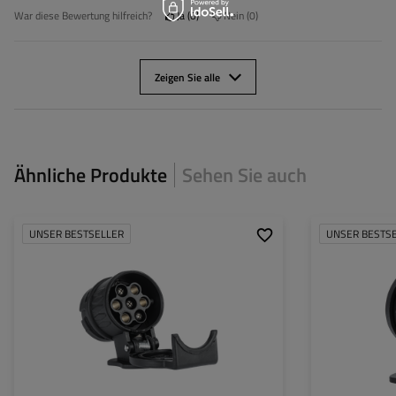
War diese Bewertung hilfreich?
Ja
0
Nein
0
Zeigen Sie alle
Ähnliche Produkte
Sehen Sie auch
UNSER BESTSELLER
UNSER BESTS
Stecker: