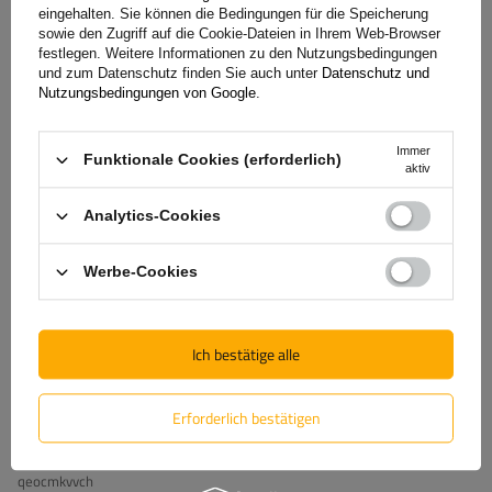
eingehalten. Sie können die Bedingungen für die Speicherung
Anhängerstecker aus Metall, echt günstig, gerne wieder
sowie den Zugriff auf die Cookie-Dateien in Ihrem Web-Browser
festlegen. Weitere Informationen zu den Nutzungsbedingungen
2025-12-03
und zum Datenschutz finden Sie auch unter
Datenschutz und
Bernd, Berlin
Nutzungsbedingungen von Google
.
War diese Bewertung hilfreich?
Ja
0
Nein
0
Immer
Funktionale Cookies (erforderlich)
aktiv
5/5
Die Bewertung mit dem Kauf bestätigt
Analytics-Cookies
👌
2025-06-27
Werbe-Cookies
Ines, Meinersen
War diese Bewertung hilfreich?
Ja
0
Nein
0
Ich bestätige alle
5/5
Bewertung nicht durch Kauf bestätigt
Erforderlich bestätigen
Muchas gracias. ?Como puedo iniciar sesion?
2023-11-29
qeocmkvvch