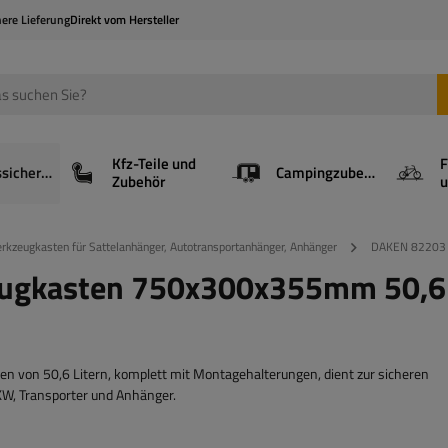
here Lieferung
Direkt vom Hersteller
Kfz-Teile und
F
Ladungssicherung
Campingzubehör
Zubehör
u
rkzeugkasten für Sattelanhänger, Autotransportanhänger, Anhänger
DAKEN 82203 
ugkasten 750x300x355mm 50,6l
on 50,6 Litern, komplett mit Montagehalterungen, dient zur sicheren
KW, Transporter und Anhänger.