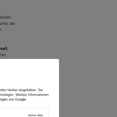
teilen
irte, die
r
seil,
chen
den hierbei eingehalten. Sie
festlegen. Weitere Informationen
ungen von Google
.
e sich
 das
Immer aktiv