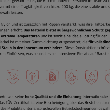
chkeit gewährleistet, die Box mit anderen Personen im Team zu t
en
mit einer Tragfähigkeit von bis zu 200 kg, die eine stabile und 
ewährleisten.
ylon und ist zusätzlich mit Rippen verstärkt, was ihre Haltbarke
ungen erhöht.
Das Material bietet außergewöhnlichen Schutz ge
nd extreme Temperaturen
und ist somit eine ideale Lösung für den 
eckel ist mit einer Gummidichtung ausgestattet, die
für vollstän
d Staub in den Innenraum verhindert
. Diese Konstruktion schützt
en Einflüssen, was besonders bei intensivem Einsatz auf Baustel
ert
, was seine
hohe Qualität und die Einhaltung internationaler
as TÜV-Zertifikat ist eine Bescheinigung über das Bestehen stren
tz des Produkts unter anspruchsvollen Betriebsbedingungen gewähr