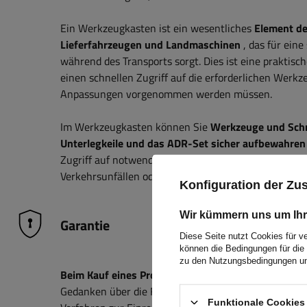
Ein Werkzeugkasten ist ein wesentliches
Element d
Lieferfahrzeugen und Landmaschinen
, das für ein
während des Transports sorgt. Dies ist eine praktis
einen schnellen Zugriff auf die erforderlichen Werkz
Anpassungen vorgenommen werden müssen.
Im Werkzeugkasten können Sie
Werkzeuge und Schr
Unterlegkeile und das ADR-Set sicher aufbewahren
Zugriff auf notwendige Gegenstände, sowohl im allt
Verkehrsunfällen oder Servicearbeiten.
Konfiguration der Z
Wir kümmern uns um Ihr
Garantie
Diese Seite nutzt Cookies für v
können die Bedingungen für die 
zu den Nutzungsbedingungen un
Beim Kauf eines Produkts aus unserem Sortiment erh
Gedanken über die Folgen eines möglichen Defekts 
Funktionale Cookies 