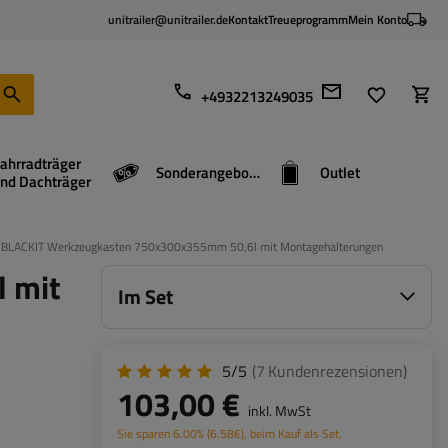
unitrailer@unitrailer.de
Kontakt
Treueprogramm
Mein Konto
+4932213249035
ahrradträger
Sonderangebote
Outlet
nd Dachträger
BLACKIT Werkzeugkasten 750x300x355mm 50,6l mit Montagehalterungen
 mit
Im Set
5/5
(7
Kundenrezensionen
)
103,00 €
inkl. MwSt
Sie sparen
6.00%
(
6.58
€
), beim Kauf als Set.