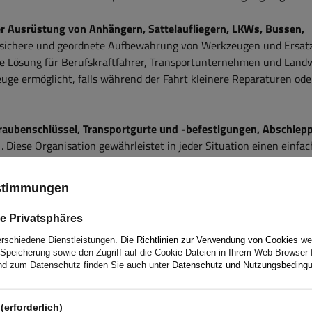
er Ausrüstung von
Anhängern, Sattelaufliegern, LKWs, Bussen,
e sichere und geordnete Aufbewahrung von Werkzeugen und Ersatz
che Lösung für Berufskraftfahrer, Transportunternehmen und Landw
euge ermöglicht, falls während der Fahrt kleinere Reparaturen ode
aubenschlüssel, Transportgurte und -befestigungen, Abschlepp
. Diese Organisation gewährleistet in jeder Situation einen einfa
äglichen Gebrauch des Fahrzeugs als auch bei unerwarteten
ustimmungen
e Privatsphäres
erschiedene Dienstleistungen. Die
Richtlinien zur Verwendung von Cookies
wer
Speicherung sowie den Zugriff auf die Cookie-Dateien in Ihrem Web-Browser 
d zum Datenschutz finden Sie auch unter
Datenschutz und Nutzungsbeding
alten Sie eine 2-jährige Garantie.
So können Sie es nutzen, ohn
zu machen. Da wir uns um Ihre Zufriedenheit kümmern, haben wir
(erforderlich)