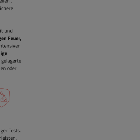
eilen
.
sichere
it und
gen Feuer,
intensiven
dige
 gelagerte
len oder
ger Tests,
leisten.