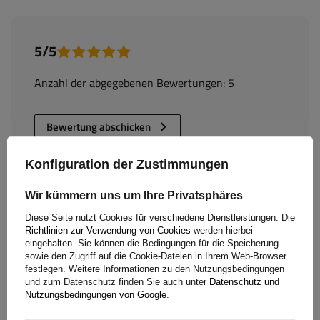
5/5
Anzahl der abgegebenen Bewertungen: 5
Bewertung abschicken
Nur durch Kauf bestätigte Bewertungen anzeigen
Konfiguration der Zustimmungen
Für Ihre Bewertung erhalten Sie
100 Pkt.
in
Wir kümmern uns um Ihre Privatsphäres
unserem Treueprogramm.
Diese Seite nutzt Cookies für verschiedene Dienstleistungen. Die
Richtlinien zur Verwendung von Cookies
werden hierbei
eingehalten. Sie können die Bedingungen für die Speicherung
sowie den Zugriff auf die Cookie-Dateien in Ihrem Web-Browser
5
(5)
festlegen. Weitere Informationen zu den Nutzungsbedingungen
und zum Datenschutz finden Sie auch unter
Datenschutz und
4
(0)
Nutzungsbedingungen von Google
.
3
(0)