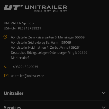
UNITRAILER Sp. z o.o.
USt-IdNr: PL5213739921
Abholstelle: Zum Kaisergarten 5, Monzingen 55569
Abholstelle: Südfeldweg 8a, Hamm 59069
Abholstelle: Heidmathen 4, Zerbst/Anhalt 39261
Deutsches Rückgabelager: Oldenburger Ring 3 02829
Markersdorf
+4932213249035
unitrailer@unitrailer.de
Unitrailer
Services