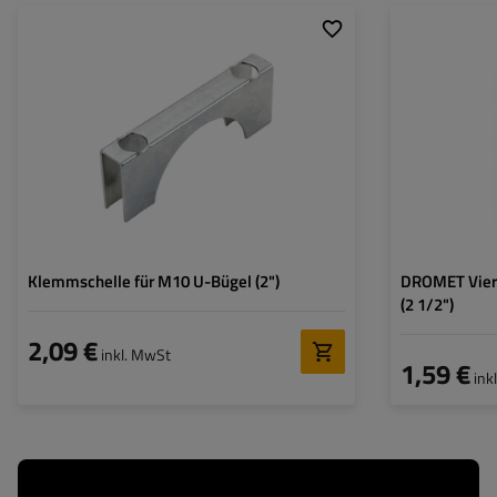
Größe:
Material:
Korrosionsschutz
Klemmschelle für M10 U-Bügel (2")
DROMET Vier
(2 1/2")
2,09 €
inkl. MwSt
1,59 €
ink