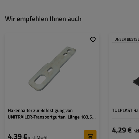
Wir empfehlen Ihnen auch
UNSER BESTS
Länge:
183,5 mm
Grubość płaskownika:
6 mm
Hakenhalter zur Befestigung von
TULPLAST Rad
UNITRAILER-Transportgurten, Länge 183,5
mm
4,29 €
ink
4,39 €
inkl. MwSt