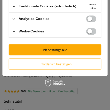
Immer
2
(0)
Funktionale Cookies (erforderlich)
aktiv
1
(0)
Analytics-Cookies
Klicken Sie auf die Bewertung, um Bewertungen zu filtern
Werbe-Cookies
5/5
Die Bewertung mit dem Kauf bestätigt
Ich bestätige alle
gute Qualität, immer wieder
Erforderlich bestätigen
2025-05-26
Hannes, Gratkorn
War diese Bewertung hilfreich?
Ja
0
Nein
0
5/5
Die Bewertung mit dem Kauf bestätigt
Sehr stabil
2023-02-25