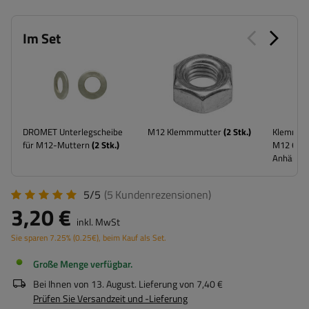
Im Set
DROMET Unterlegscheibe
M12 Klemmmutter
(
2
Stk.)
Klemmhal
für M12-Muttern
(
2
Stk.)
M12 65/6
Anhänge
5/5
(5
Kundenrezensionen
)
3,20 €
inkl. MwSt
Sie sparen
7.25%
(
0.25
€
), beim Kauf als Set.
Große Menge verfügbar
Bei Ihnen von
13. August
. Lieferung von
7,40 €
Prüfen Sie Versandzeit und -Lieferung