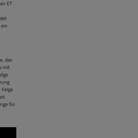
ven ET
idet
 ein
e, das
s mit
elge
hrung
r Felge
eit
inge für