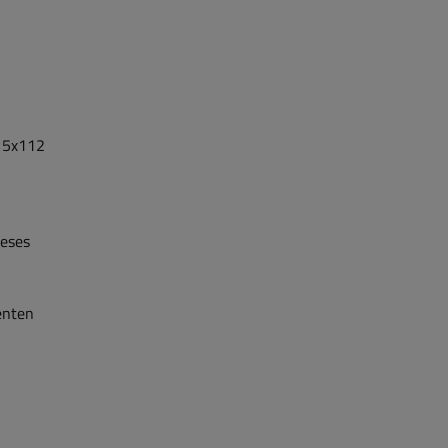
 5x112
ieses
enten