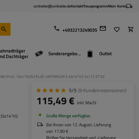
unitrailer@unitrailer.de
Kontakt
Treueprogramm
Mein Konto
+4932213249035
ahrradträger
Sonderangebote
Outlet
nd Dachträger
85/80 R14C 104/102N FELGE UNITRAILER 5.5Jx14"H2 5x112 ET:30
5/5
(9
Kundenrezensionen
)
115,49 €
inkl. MwSt
Große Menge verfügbar
5,5Jx14"H2
Bei Ihnen von
12. August
. Lieferung
von
17,90 €
Prüfen Sie Versandzeit und -Lieferung