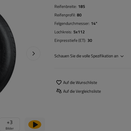
Reifenbreite
185
Reifenprofil
80
Felgendurchmesser
14"
Lochkreis
5x112
Einpresstiefe (ET)
30
Nächstes Foto
Schauen Sie die volle Spezifikation an
Auf die Wunschliste
Auf die Vergleichsliste
+
3
Bilder