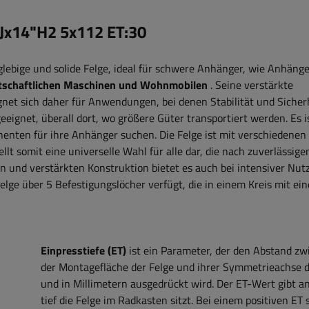
5Jx14"H2 5x112 ET:30
nglebige und solide Felge, ideal für schwere Anhänger, wie Anhäng
rtschaftlichen Maschinen und Wohnmobilen
. Seine verstärkte
net sich daher für Anwendungen, bei denen Stabilität und Sicher
geeignet, überall dort, wo größere Güter transportiert werden. Es i
nenten für ihre Anhänger suchen. Die Felge ist mit verschiedenen
t somit eine universelle Wahl für alle dar, die nach zuverlässige
en und verstärkten Konstruktion bietet es auch bei intensiver Nu
Felge über 5 Befestigungslöcher verfügt, die in einem Kreis mit ei
Einpresstiefe (ET)
ist ein Parameter, der den Abstand zw
der Montagefläche der Felge und ihrer Symmetrieachse d
und in Millimetern ausgedrückt wird. Der ET-Wert gibt an
tief die Felge im Radkasten sitzt. Bei einem positiven ET s