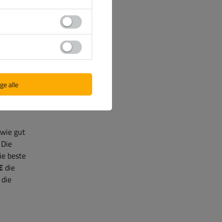
la von
A
ter
inem
₂-
ge alle
 wie gut
 Die
ie beste
E
die
 die