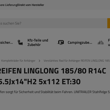
here Lieferung
Direkt vom Hersteller
Kfz-Teile und
F
Ladungssicherung
Campingzubehör
Zubehör
u
Kompletträder für Anhänger
Verstärktes Rad für Anhänger REIFEN LINGLONG 1
 REIFEN LINGLONG 185/80 R14C
.5Jx14"H2 5x112 ET:30
 sorgt für Sicherheit und Stabilität beim Fahren. UNITRAILER Stahlfelge 