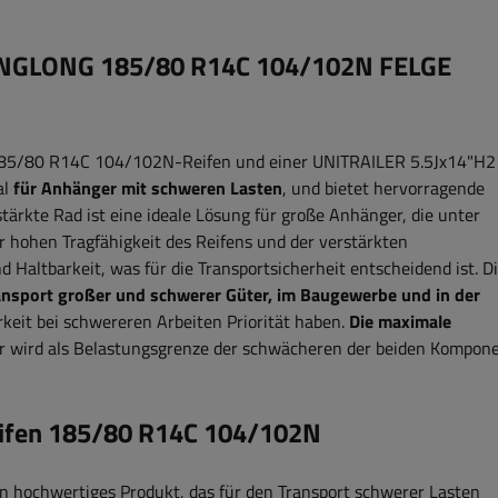
 LINGLONG 185/80 R14C 104/102N FELGE
185/80 R14C 104/102N-Reifen und einer UNITRAILER 5.5Jx14"H2
al
für Anhänger mit schweren Lasten
, und bietet hervorragende
stärkte Rad ist eine ideale Lösung für große Anhänger, die unter
 hohen Tragfähigkeit des Reifens und der verstärkten
 Haltbarkeit, was für die Transportsicherheit entscheidend ist. D
ansport großer und schwerer Güter, im Baugewerbe und in der
arkeit bei schwereren Arbeiten Priorität haben.
Die maximale
r
wird als Belastungsgrenze der schwächeren der beiden Kompon
eifen 185/80 R14C 104/102N
in hochwertiges Produkt, das für den Transport schwerer Lasten