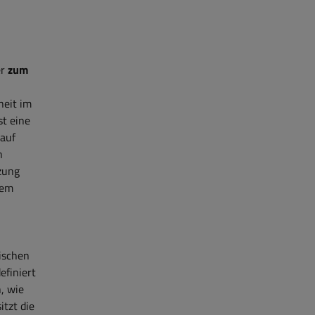
er
zum
heit im
st eine
 auf
n
tzung
nem
ischen
efiniert
, wie
itzt die