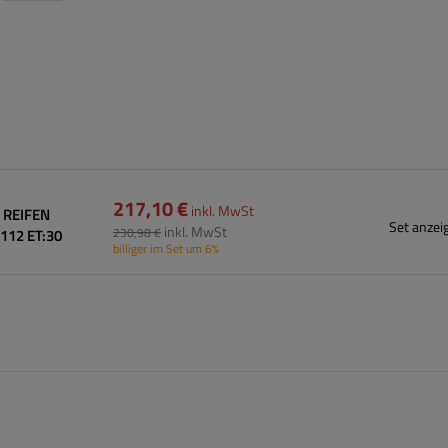
217,10 €
inkl. MwSt
G REIFEN
Set anzei
inkl. MwSt
230,98 €
112 ET:30
billiger im Set um 6%