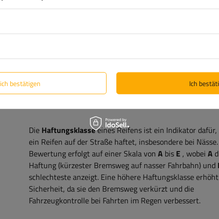
zeigt, wie sich ein Reifen auf den Kraftstoffverbrauch des
Fahrzeugs auswirkt. Die Bewertung erfolgt auf einer Ska
bis
E
, wobei
A
die höchste Effizienz (niedrigster
Kraftstoffverbrauch) und
E
die geringste Effizienz (höchs
Kraftstoffverbrauch) darstellt. Reifen mit einer höheren
Effizienzklasse verringern den Rollwiderstand, was zu e
geringeren Kraftstoffverbrauch und einem geringeren CO
Ausstoß führt.
lich bestätigen
Ich bestäti
Die
Haftungsklasse
eines Reifens ist ein Indikator dafür,
ein Reifen auf der Straße haftet, insbesondere bei Nässe.
Bewertung erfolgt auf einer Skala von
A
bis
E
, wobei
A
d
Haftung (kürzester Bremsweg auf nasser Fahrbahn) und
schlechteste anzeigt. Eine höhere Haftungsklasse erhöht
Sicherheit, da sie den Bremsweg verkürzt und die
Fahrzeugkontrolle bei Fahrten im Regen verbessert.