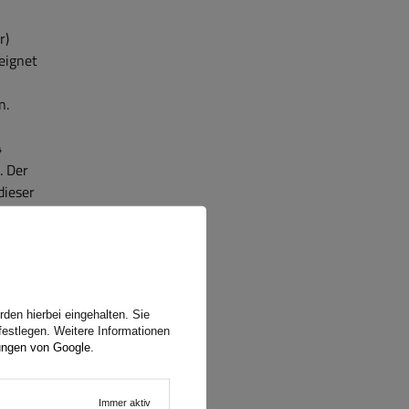
r)
eignet
n.
4
. Der
dieser
n
zeuge
den hierbei eingehalten. Sie
festlegen. Weitere Informationen
ungen von Google
.
, der
Immer aktiv