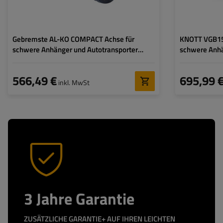
Gebremste AL-KO COMPACT Achse für
KNOTT VGB15
schwere Anhänger und Autotransporter
schwere Anhä
750kg 1400mm 1840mm 4x100
1500 kg 130
566,49 €
695,99 
inkl. MwSt
3 Jahre Garantie
ZUSÄTZLICHE GARANTIE+ AUF IHREN LEICHTEN