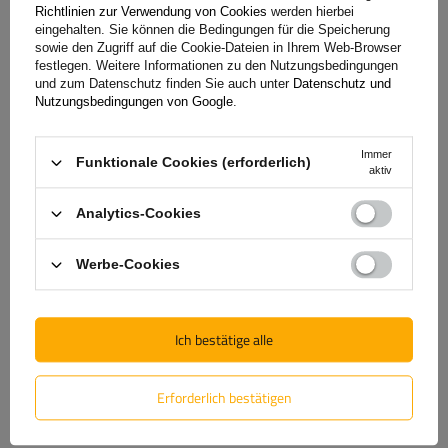
Richtlinien zur Verwendung von Cookies
werden hierbei
eingehalten. Sie können die Bedingungen für die Speicherung
sowie den Zugriff auf die Cookie-Dateien in Ihrem Web-Browser
festlegen. Weitere Informationen zu den Nutzungsbedingungen
Wartungsfreie Lager und einfache
und zum Datenschutz finden Sie auch unter
Datenschutz und
Nutzungsbedingungen von Google
.
Installation
Immer
Die Achsen sind mit fortschrittlichen Kompaktlagern
Funktionale Cookies (erforderlich)
aktiv
ausgestattet, die einen integralen Bestandteil ihres
zuverlässigen Systems darstellen. Diese präzise entwickelten
Analytics-Cookies
Komponenten verbinden hohe Haltbarkeit mit einfacher
Handhabung und bieten eine optimale Leistung unter
Werbe-Cookies
verschiedenen Einsatzbedingungen. Die Lager sind
werkseitig geschmiert und versiegelt, wodurch regelmäßige
Wartung und Einstellung entfällt. Dank der Kombination von
Ich bestätige alle
Langlebigkeit, Wartungsfreiheit und Zuverlässigkeit tragen
die Kompaktlager maßgeblich zur Erhöhung der allgemeinen
Erforderlich bestätigen
Sicherheit und Zuverlässigkeit der Achse bei.