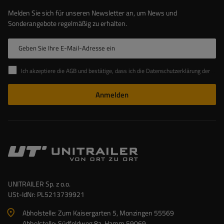
Melden Sie sich für unseren Newsletter an, um News und
Sonderangebote regelmäßig zu erhalten.
Geben Sie Ihre E-Mail-Adresse ein
Ich akzeptiere die AGB und bestätige, dass ich die Datenschutzerklärung der Website zur Kenntnis genommen habe
Anmelden
UNITRAILER Sp. z o.o.
USt-IdNr: PL5213739921
Abholstelle: Zum Kaisergarten 5, Monzingen 55569
Abholstelle: Südfeldweg 8a, Hamm 59069