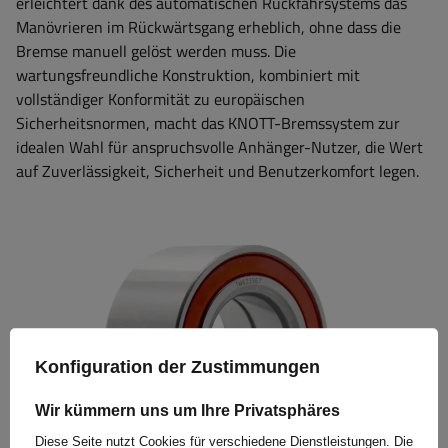
erleichtert dank des automatischen Rückfahrsystems das
Manövrieren im Rückwärtsgang erheblich, ohne dass die
Bremse manuell gelöst werden muss. Die
wartungsfreundliche Konstruktion, kombiniert mit
vollständiger Konformität zu europäischen
Sicherheitsnormen, macht das KNOTT-Bremssystem zur
idealen Wahl für anspruchsvolle Anhänger-Nutzer, die Wert
auf Zuverlässigkeit, Sicherheit und Benutzerkomfort legen.
Konfiguration der Zustimmungen
Wir kümmern uns um Ihre Privatsphäres
Diese Seite nutzt Cookies für verschiedene Dienstleistungen. Die