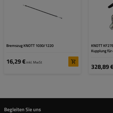
Gesamtgewicht):
Zulässiger Druck 
Anhängerkupplun
Bremszug KNOTT 1030/1220
KNOTT KF27B 
Kupplung für
Deichsel
16,29 €
inkl. MwSt
328,89 
Begleiten Sie uns