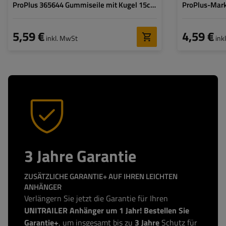
ProPlus 365644 Gummiseile mit Kugel 15cm
ProPlus-Mark
10 Stück.
Montagehalt
5,59 €
4,59 €
inkl. MwSt
ink
3 Jahre Garantie
ZUSÄTZLICHE GARANTIE+ AUF IHREN LEICHTEN
ANHÄNGER
Verlängern Sie jetzt die Garantie für Ihren
UNITRAILER Anhänger um 1 Jahr! Bestellen Sie
Garantie+
, um insgesamt bis zu
3 Jahre
Schutz für