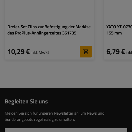
Dreier-Set Clips zur Befestigung der Markise
YATO YT-0730
des ProPlus-Anhängerzeltes 361735
155 mm
10,29 €
6,79 €
inkl. MwSt
ink
Begleiten Sie uns
Melden Sie sich für unseren Newsletter an, um News und
Sonderangebote regelmäßig zu erhalten.