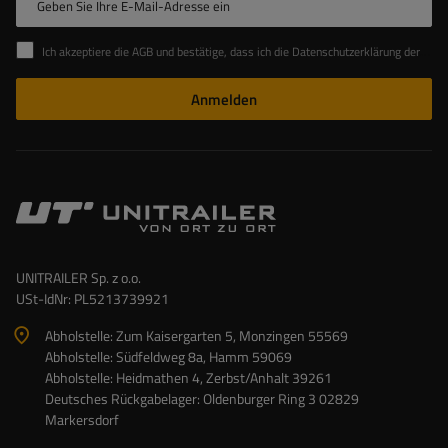
Geben Sie Ihre E-Mail-Adresse ein
Ich akzeptiere die AGB und bestätige, dass ich die Datenschutzerklärung der Website zur Kenntnis genommen habe
Anmelden
UNITRAILER Sp. z o.o.
USt-IdNr: PL5213739921
Abholstelle: Zum Kaisergarten 5, Monzingen 55569
Abholstelle: Südfeldweg 8a, Hamm 59069
Abholstelle: Heidmathen 4, Zerbst/Anhalt 39261
Deutsches Rückgabelager: Oldenburger Ring 3 02829
Markersdorf