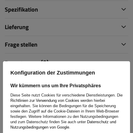
Spezifikation
Lieferung
Frage stellen
(0)
Bewertungen
Konfiguration der Zustimmungen
Bewertung schreiben
Wir kümmern uns um Ihre Privatsphäres
Diese Seite nutzt Cookies für verschiedene Dienstleistungen. Die
Ihre Bewertung:
Richtlinien zur Verwendung von Cookies
werden hierbei
5/5
eingehalten. Sie können die Bedingungen für die Speicherung
sowie den Zugriff auf die Cookie-Dateien in Ihrem Web-Browser
festlegen. Weitere Informationen zu den Nutzungsbedingungen
und zum Datenschutz finden Sie auch unter
Datenschutz und
Inhalt Ihrer Bewertung
Nutzungsbedingungen von Google
.