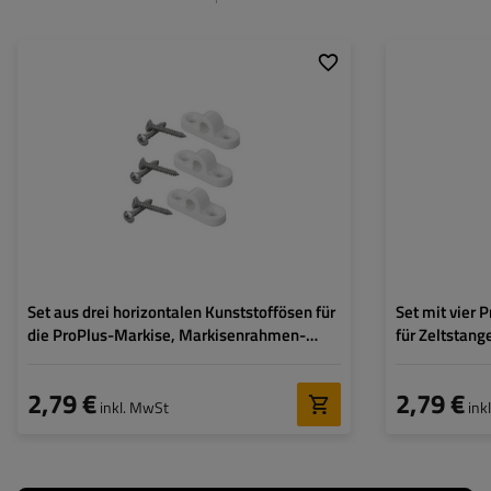
Set aus drei horizontalen Kunststoffösen für
Set mit vier
die ProPlus-Markise, Markisenrahmen-
für Zeltstang
Montagehalterungen
2,79 €
2,79 €
inkl. MwSt
ink