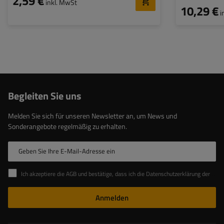
2,59 €
inkl. MwSt
10,29 €
i
Begleiten Sie uns
Melden Sie sich für unseren Newsletter an, um News und
Sonderangebote regelmäßig zu erhalten.
Geben Sie Ihre E-Mail-Adresse ein
Ich akzeptiere die AGB und bestätige, dass ich die Datenschutzerklärung der Website zur Kenntnis genommen habe
Anmelden