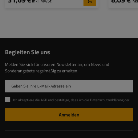
inkl. MwSt
ink
Begleiten Sie uns
Melden Sie sich für unseren Newsletter an, um News und
Sonderangebote regelmäßig zu erhalten.
Geben Sie Ihre E-Mail-Adresse ein
Ich akzeptiere die AGB und bestätige, dass ich die Datenschutzerklärung der Website zur Kenntnis genommen habe
Anmelden