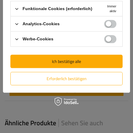
Immer
Funktionale Cookies (erforderlich)
aktiv
Produktfoto hinzufügen:
Analytics-Cookies
Werbe-Cookies
Vorname
Ich bestätige alle
E-Mail-Adresse
Erforderlich bestätigen
Bewertung abgeben
Ähnliche Produkte
Sehen Sie auch