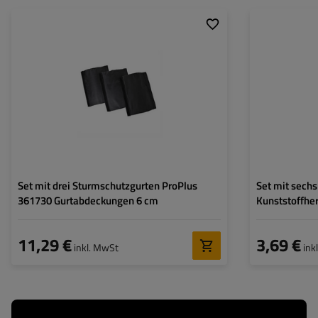
Set mit drei Sturmschutzgurten ProPlus
Set mit sech
361730 Gurtabdeckungen 6 cm
Kunststoffher
Abspannleine
11,29 €
3,69 €
inkl. MwSt
ink