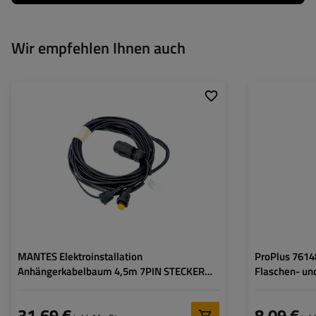
Wir empfehlen Ihnen auch
Stecker:
7 PIN
Kabellänge:
4,5 m
Kabelquerschnitt:
0,5 mm2
Anschlussart:
5-PIN-Bajonett
Kabel für Umrissleuchten:
flach
MANTES Elektroinstallation
ProPlus 7614
Anhängerkabelbaum 4,5m 7PIN STECKER
Flaschen- un
BAJONETT 2x5PIN
31,69 €
8,09 €