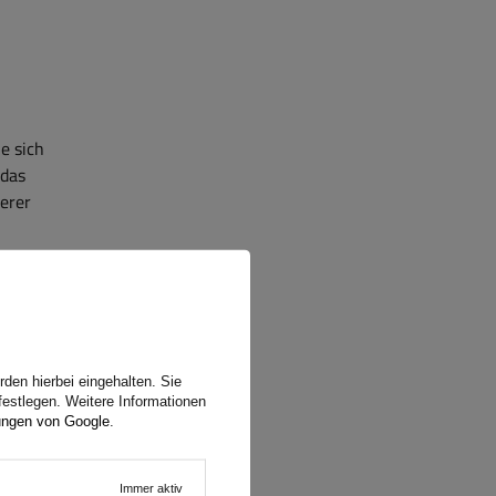
e sich
 das
erer
den hierbei eingehalten. Sie
 von
festlegen. Weitere Informationen
ungen von Google
.
Immer aktiv