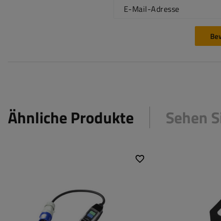
E-Mail-Adresse
Be
Ähnliche Produkte
Sehen S
Kabellänge:
120 cm
Anzahl der Adern:
3
Kabelquerschnitt:
1,5 mm²
Art des Kabels:
H07RN-F