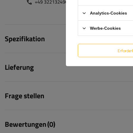
+49 32213249035
unitrailer@unitrailer.de
Analytics-Cookies
Werbe-Cookies
Spezifikation
Erforder
Lieferung
Frage stellen
Bewertungen
(0)