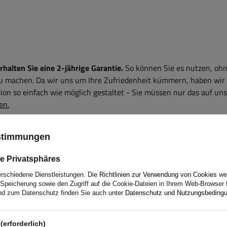
alten Sie eine 2-jährige Garantie.
So können Sie es nutzen, ohn
zu machen. Da wir uns um Ihre Zufriedenheit kümmern, haben wir
on so einfach wie möglich gestaltet - Sie müssen nur das auf uns
en.
ustimmungen
e Privatsphäres
erschiedene Dienstleistungen. Die
Richtlinien zur Verwendung von Cookies
wer
er Produkte? Nehmen Sie Kontakt mit uns auf! Die Spezialisten
Speicherung sowie den Zugriff auf die Cookie-Dateien in Ihrem Web-Browser 
Sie benötigen.
d zum Datenschutz finden Sie auch unter
Datenschutz und Nutzungsbeding
(erforderlich)