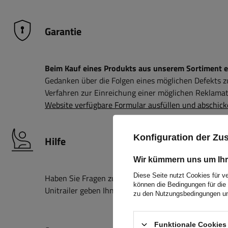
Garantie
Beim Kauf eines Produkts aus unserem Sortiment erh
Gedanken über die Folgen eines möglichen Defekts 
Verfahren zur Einreichung einer möglichen Reklamati
Website verfügbare Formular ausfüllen und abschick
Konfiguration der Z
Hilfe
Wir kümmern uns um Ihr
Diese Seite nutzt Cookies für v
Haben Sie Fragen zur Auswahl oder Anwendung unser
können die Bedingungen für die 
Unitrailer geben Ihnen gerne alle Informationen, die 
zu den Nutzungsbedingungen un
Funktionale Cookies 