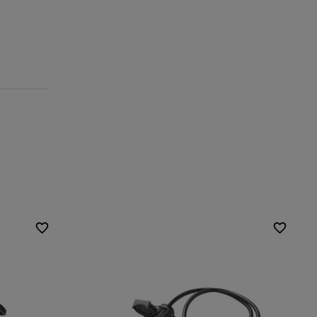
Stecker:
13/7 PIN
Kabellänge:
80 cm
Anzahl der Adern:
7
Kabelquerschnitt:
0,5 mm2