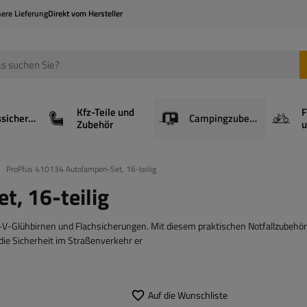
here Lieferung
Direkt vom Hersteller
Kfz-Teile und
F
Ladungssicherung
Campingzubehör
Zubehör
u
ProPlus 410134 Autolampen-Set, 16-teilig
, 16-teilig
-V-Glühbirnen und Flachsicherungen. Mit diesem praktischen Notfallzubehö
e Sicherheit im Straßenverkehr er
Auf die Wunschliste