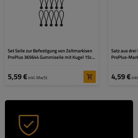
Set Seile zur Befestigung von Zeltmarkisen
Satz aus drei
ProPlus 365644 Gummiseile mit Kugel 15cm
ProPlus-Mark
10 Stück.
Montagehalt
5,59 €
4,59 €
inkl. MwSt
ink