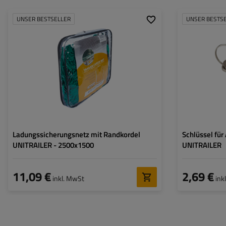
UNSER BESTSELLER
UNSER BESTS
Farbe:
grün
Größe:
1500x2500 mm
Maschenweite:
45x45 mm
Randkordeldurchmesser:
6 mm
Ladungssicherungsnetz mit Randkordel
Schlüssel fü
UNITRAILER - 2500x1500
UNITRAILER
11,09 €
2,69 €
inkl. MwSt
ink