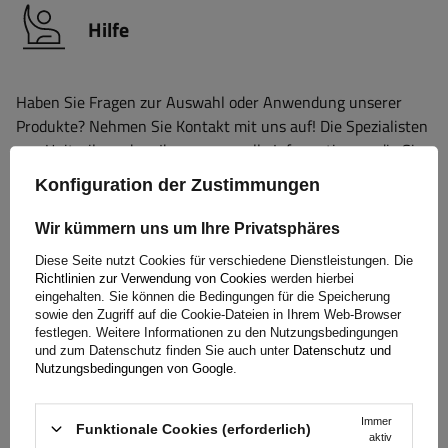
Hilfe
Haben Sie Fragen zur Auswahl oder Anwendung unserer
Produkte? Nehmen Sie Kontakt mit uns auf! Die Spezialisten
von Unitrailer geben Ihnen gerne alle Informationen, die Sie
benötigen.
Konfiguration der Zustimmungen
Wir kümmern uns um Ihre Privatsphäres
+49 32213249035
unitrailer@unitrailer.de
Diese Seite nutzt Cookies für verschiedene Dienstleistungen. Die
Richtlinien zur Verwendung von Cookies
werden hierbei
eingehalten. Sie können die Bedingungen für die Speicherung
sowie den Zugriff auf die Cookie-Dateien in Ihrem Web-Browser
festlegen. Weitere Informationen zu den Nutzungsbedingungen
und zum Datenschutz finden Sie auch unter
Datenschutz und
Spezifikation
Nutzungsbedingungen von Google
.
Lieferung
Immer
Funktionale Cookies (erforderlich)
aktiv