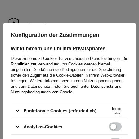
Garantie
Konfiguration der Zustimmungen
Beim Kauf eines Produkts aus unserem Sortiment erhalten
Wir kümmern uns um Ihre Privatsphäres
Sie eine 2-jährige Garantie.
So können Sie es nutzen, ohne
Diese Seite nutzt Cookies für verschiedene Dienstleistungen. Die
sich Gedanken über die Folgen eines möglichen Defekts zu
Richtlinien zur Verwendung von Cookies
werden hierbei
machen. Da wir uns um Ihre Zufriedenheit kümmern, haben
eingehalten. Sie können die Bedingungen für die Speicherung
sowie den Zugriff auf die Cookie-Dateien in Ihrem Web-Browser
wir das Verfahren zur Einreichung einer möglichen
festlegen. Weitere Informationen zu den Nutzungsbedingungen
Reklamation so einfach wie möglich gestaltet - Sie müssen
und zum Datenschutz finden Sie auch unter
Datenschutz und
nur das auf unserer
Website verfügbare Formular ausfüllen
Nutzungsbedingungen von Google
.
und abschicken.
Immer
Funktionale Cookies (erforderlich)
aktiv
Hilfe
Analytics-Cookies