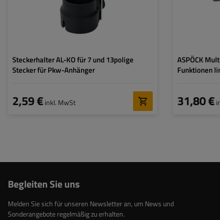
Steckerhalter AL-KO für 7 und 13polige
ASPÖCK Multi
Stecker für Pkw-Anhänger
Funktionen li
2,59 €
31,80 €
inkl. MwSt
i
Begleiten Sie uns
Melden Sie sich für unseren Newsletter an, um News und
Sonderangebote regelmäßig zu erhalten.