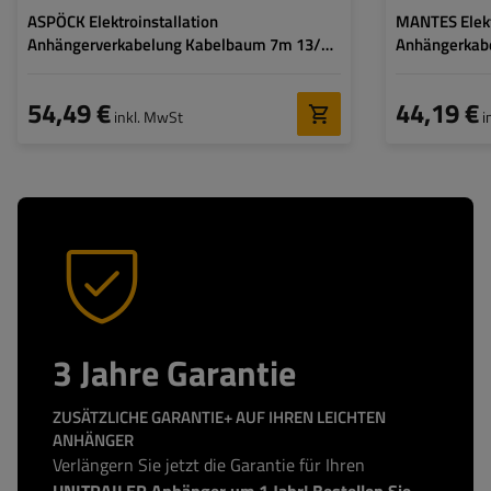
ASPÖCK Elektroinstallation
MANTES Elekt
Anhängerverkabelung Kabelbaum 7m 13/8
Anhängerkabe
Pol Stecker Bajonett 2x 5 Pol
Bajonett 2x 5 
54,49 €
44,19 €
inkl. MwSt
i
3 Jahre Garantie
ZUSÄTZLICHE GARANTIE+ AUF IHREN LEICHTEN
ANHÄNGER
Verlängern Sie jetzt die Garantie für Ihren