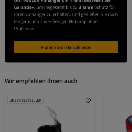
UNITRAILER Anhänger um 1 Jahr! Bestellen Sie
Garantie+
, um insgesamt bis zu
3 Jahre
Schutz für
Ihren Anhänger zu erhalten, und genießen Sie noch
länger einen zuverlässigen Nutzung ohne
Probleme.
Prüfen Sie die Einzelheiten
Wir empfehlen Ihnen auch
UNSER BESTSELLER
Model:
Universal-Steckerhalter
Montageseite:
Passt zu::
7- und 13-polige Stecker
Lichtquelle:
Spannung :
Anschlussart:
Lampenfunktione