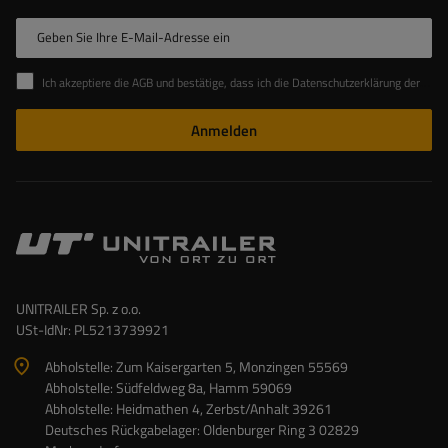
Geben Sie Ihre E-Mail-Adresse ein
Ich akzeptiere die AGB und bestätige, dass ich die Datenschutzerklärung der Website zur Kenntnis genommen habe
Anmelden
UNITRAILER Sp. z o.o.
USt-IdNr: PL5213739921
Abholstelle: Zum Kaisergarten 5, Monzingen 55569
Abholstelle: Südfeldweg 8a, Hamm 59069
Abholstelle: Heidmathen 4, Zerbst/Anhalt 39261
Deutsches Rückgabelager: Oldenburger Ring 3 02829