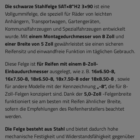
Die schwarze Stahlfelge 5AT×8"H2 3×90
ist eine
Vollgummifelge, die speziell für Räder von leichten
Anhängern, Transportwagen, Gartengeräten,
Kommunalfahrzeugen und Spezialfahrzeugen entwickelt
wurde. Mit
einem Montagedurchmesser von 8 Zoll
und
einer Breite von 5 Zoll
gewährleistet sie einen sicheren
Reifensitz und einwandfreie Funktion im täglichen Gebrauch.
Diese Felge ist
für Reifen mit einem 8-Zoll-
Einbaudurchmesser
ausgelegt, wie z. B.
16x6.50-8,
16x7.50-8, 18x6.50-8, 18x7.50-8 oder 18x8.50-8
, sowie
für andere Modelle mit der Kennzeichnung
„-8“,
die für 8-
Zoll-Felgen konzipiert sind. Dank der
5,0-Zoll
-Felgenbreite
funktioniert sie am besten mit Reifen ähnlicher Breite,
sofern die Empfehlungen des Reifenherstellers beachtet
werden.
Die Felge besteht aus Stahl
und bietet dadurch hohe
mechanische Festigkeit und Widerstandsfähigkeit gegenüber