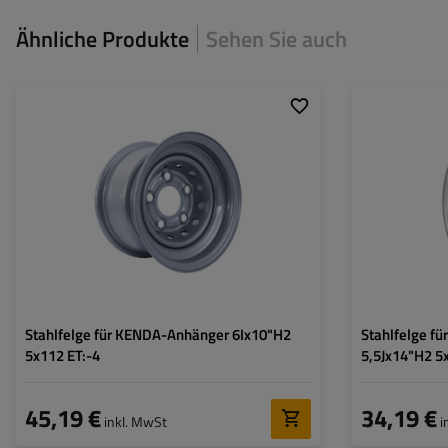
Ähnliche Produkte
Sehen Sie auch
Felgenbreite:
6"
Felgenbreite:
Felgendurchmesser:
10"
Felgendurchmess
Lochkreis:
5x112
Lochkreis:
Einpresstiefe (ET):
-4
Einpresstiefe (ET)
Mittelloch:
67 mm
Mittelloch:
Stahlfelge für KENDA-Anhänger 6Ix10"H2
Stahlfelge f
5x112 ET:-4
5,5Jx14"H2 5
45,19 €
34,19 €
inkl. MwSt
i