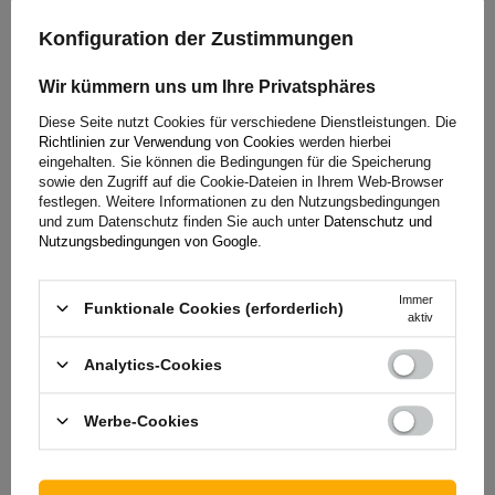
Das Felgenflanschprofil „AT“
bezeichnet eine spezielle
Konfiguration der Zustimmungen
Felgenform, die bei kleinen Nutzfahrzeug-, Garten-,
Landwirtschafts- und Transportfelgen verwendet wird. Diese
Wir kümmern uns um Ihre Privatsphäres
Konstruktion gewährleistet einen optimalen Reifensitz und
Diese Seite nutzt Cookies für verschiedene Dienstleistungen. Die
Stabilität im Betrieb. Das AT-Profil kommt hauptsächlich bei
Richtlinien zur Verwendung von Cookies
werden hierbei
Felgen mit kleinem Durchmesser zum Einsatz, die für
eingehalten. Sie können die Bedingungen für die Speicherung
Arbeitsgeräte, Anhänger, Lkw und Nutzfahrzeuge
sowie den Zugriff auf die Cookie-Dateien in Ihrem Web-Browser
festlegen. Weitere Informationen zu den Nutzungsbedingungen
vorgesehen sind.
und zum Datenschutz finden Sie auch unter
Datenschutz und
Nutzungsbedingungen von Google
.
Immer
Funktionale Cookies (erforderlich)
aktiv
Analytics-Cookies
Werbe-Cookies