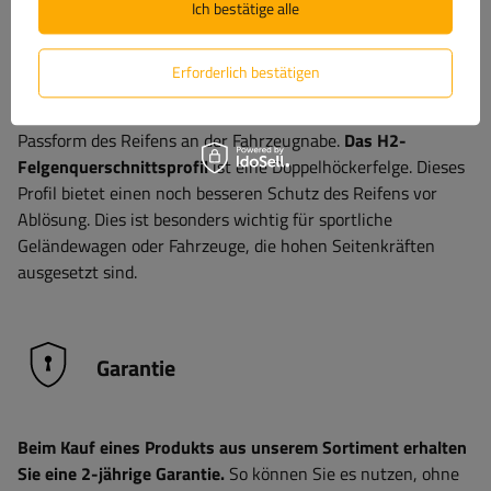
Ich bestätige alle
Das Felgenquerschnittsprofil
beschreibt die Form des
inneren Felgenbereichs, einschließlich des Felgenhorns und
Erforderlich bestätigen
der Auflagefläche des Reifens. Dieses Profil ist entscheidend
für den korrekten Sitz, die Montage und die optimale
Passform des Reifens an der Fahrzeugnabe.
Das H2-
Felgenquerschnittsprofil
ist eine Doppelhöckerfelge. Dieses
Profil bietet einen noch besseren Schutz des Reifens vor
Ablösung. Dies ist besonders wichtig für sportliche
Geländewagen oder Fahrzeuge, die hohen Seitenkräften
ausgesetzt sind.
Garantie
Beim Kauf eines Produkts aus unserem Sortiment erhalten
Sie eine 2-jährige Garantie.
So können Sie es nutzen, ohne