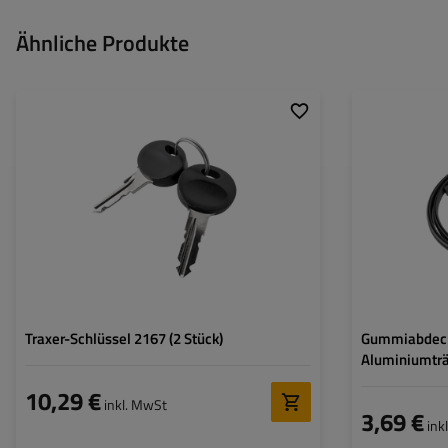
Ähnliche Produkte
Traxer-Schlüssel 2167 (2 Stück)
Gummiabdecku
Aluminiumträ
10,29 €
inkl. MwSt
3,69 €
ink