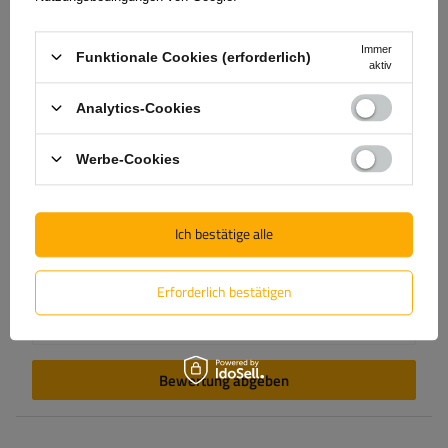
Inhalt Ihrer Bewertung
Immer
Funktionale Cookies (erforderlich)
aktiv
Analytics-Cookies
Produktfoto hinzufügen:
Werbe-Cookies
Ich bestätige alle
Vorname
Erforderlich bestätigen
E-Mail-Adresse
Bewertung abgeben