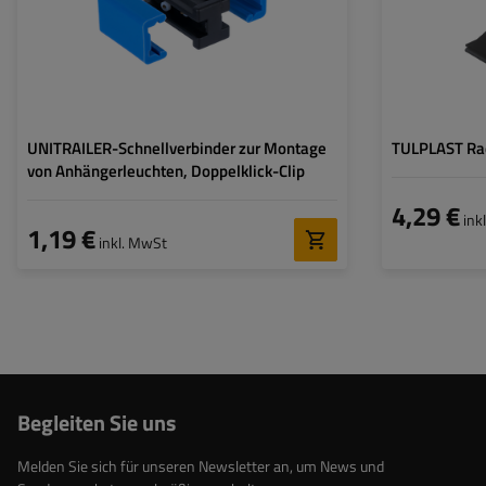
UNITRAILER-Schnellverbinder zur Montage
TULPLAST Rad
von Anhängerleuchten, Doppelklick-Clip
4,29 €
ink
1,19 €
inkl. MwSt
Begleiten Sie uns
Melden Sie sich für unseren Newsletter an, um News und