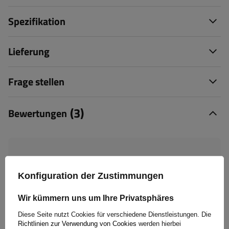
Spezifikation
Lieferung
Frage stellen
(3)
Bewertungen
5/5
Konfiguration der Zustimmungen
Anzahl der abgegebenen Bewertungen: 3
Wir kümmern uns um Ihre Privatsphäres
Diese Seite nutzt Cookies für verschiedene Dienstleistungen. Die
Bewertung abschicken
Richtlinien zur Verwendung von Cookies
werden hierbei