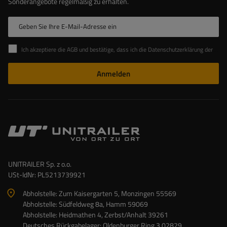
Sonderangebote regelmäßig zu erhalten.
Geben Sie Ihre E-Mail-Adresse ein
Ich akzeptiere die AGB und bestätige, dass ich die Datenschutzerklärung der Website zur Kenntnis genommen habe
Anmelden
UNITRAILER Sp. z o.o.
USt-IdNr: PL5213739921
Abholstelle: Zum Kaisergarten 5, Monzingen 55569
Abholstelle: Südfeldweg 8a, Hamm 59069
Abholstelle: Heidmathen 4, Zerbst/Anhalt 39261
Deutsches Rückgabelager: Oldenburger Ring 3 02829