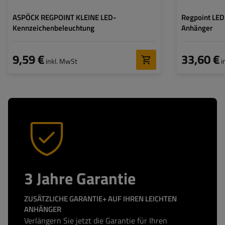
ASPÖCK REGPOINT KLEINE LED-
Regpoint LED
Kennzeichenbeleuchtung
Anhänger
9,59 €
33,60 €
inkl. MwSt
i
3 Jahre Garantie
ZUSÄTZLICHE GARANTIE+ AUF IHREN LEICHTEN
ANHÄNGER
Verlängern Sie jetzt die Garantie für Ihren