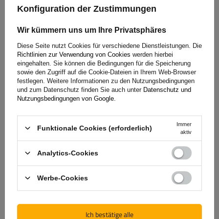
von Unitrailer geben Ihnen gerne alle Informationen, die Sie
Konfiguration der Zustimmungen
benötigen.
Wir kümmern uns um Ihre Privatsphäres
Diese Seite nutzt Cookies für verschiedene Dienstleistungen. Die
Richtlinien zur Verwendung von Cookies
werden hierbei
+49 32213249035
unitrailer@unitrailer.de
eingehalten. Sie können die Bedingungen für die Speicherung
sowie den Zugriff auf die Cookie-Dateien in Ihrem Web-Browser
festlegen. Weitere Informationen zu den Nutzungsbedingungen
und zum Datenschutz finden Sie auch unter
Datenschutz und
Nutzungsbedingungen von Google
.
Spezifikation
Immer
Funktionale Cookies (erforderlich)
aktiv
Lieferung
Analytics-Cookies
Frage stellen
Werbe-Cookies
(1)
Bewertungen
Ich bestätige alle