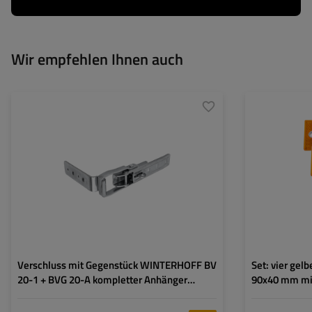
Wir empfehlen Ihnen auch
Art der Beschläge für
Bordwandverschluss +
Höhe:
Anhänger:
Spannverschluss
Breite:
Kupplungslänge:
210 mm
Dicke:
Kupplungsbreite:
40 mm
Farbe:
Verschlusslänge:
145 mm
Befestigungsart:
Verschlussbreite:
35 mm
Verschluss mit Gegenstück WINTERHOFF BV
Set: vier gel
20-1 + BVG 20-A kompletter Anhänger
90x40 mm mi
Seitenverschluss