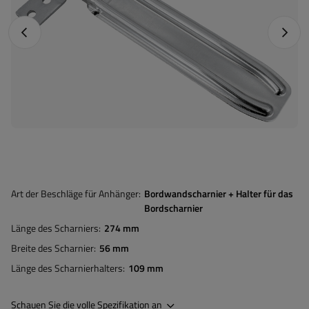
Vorheriges Foto
Nächst
Art der Beschläge für Anhänger
Bordwandscharnier + Halter für das
Bordscharnier
Länge des Scharniers
274 mm
Breite des Scharnier
56 mm
Länge des Scharnierhalters
109 mm
Schauen Sie die volle Spezifikation an