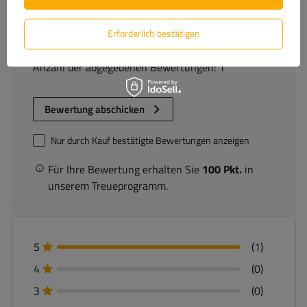
5/5
Erforderlich bestätigen
Anzahl der abgegebenen Bewertungen: 1
Bewertung abschicken
Nur durch Kauf bestätigte Bewertungen anzeigen
Für Ihre Bewertung erhalten Sie
100 Pkt.
in
unserem Treueprogramm.
5
(1)
4
(0)
3
(0)