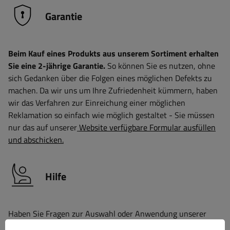
Garantie
Beim Kauf eines Produkts aus unserem Sortiment erhalten
Sie eine 2-jährige Garantie.
So können Sie es nutzen, ohne
sich Gedanken über die Folgen eines möglichen Defekts zu
machen. Da wir uns um Ihre Zufriedenheit kümmern, haben
wir das Verfahren zur Einreichung einer möglichen
Reklamation so einfach wie möglich gestaltet - Sie müssen
nur das auf unserer
Website verfügbare Formular ausfüllen
und abschicken.
Hilfe
Haben Sie Fragen zur Auswahl oder Anwendung unserer
Produkte? Nehmen Sie Kontakt mit uns auf! Die Spezialisten