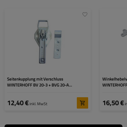
Art der Beschläge für
Bordwandverschluss +
Art der Beschläge
Anhänger:
Spannverschluss
Anhänger:
Kupplungslänge:
226 mm
Kupplungsbreite:
Kupplungsbreite:
91 mm
Verschlussbreite:
Verschlusslänge:
145 mm
Verschlussbreite:
35 mm
Seitenkupplung mit Verschluss
Winkelhebelv
WINTERHOFF BV 20-3 + BVG 20-A
WINTERHOFF 
kompletter Anhänger Seitenverschluss
Gegenstück k
Seitenversch
12,40 €
16,50 €
inkl. MwSt
i