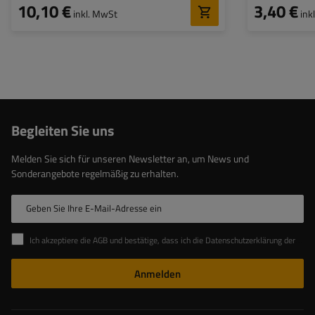
10,10 €
3,40 €
inkl. MwSt
ink
Begleiten Sie uns
Melden Sie sich für unseren Newsletter an, um News und
Sonderangebote regelmäßig zu erhalten.
Geben Sie Ihre E-Mail-Adresse ein
Ich akzeptiere die AGB und bestätige, dass ich die Datenschutzerklärung der Website zur Kenntnis genommen habe
Anmelden