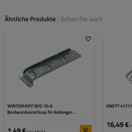
Ähnliche Produkte
Sehen Sie auch
Art der Beschläge für
Spannverschluss
Art der Beschläge
Anhänger:
Anhänger:
zulässige Belastung:
300 kg
Kupplungslänge:
Verschlusslänge:
126 mm
Kupplungsbreite:
Verschlussbreite:
30 mm
WINTERHOFF BVG 10-A
KNOTT 41717
Bordwandverschluss für Anhänger
Seitenkupplung
16,49 €
i
1,49 €
inkl. MwSt