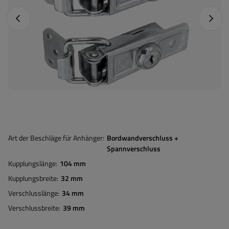
Vorheriges Foto
Nächst
Art der Beschläge für Anhänger
Bordwandverschluss +
Spannverschluss
Kupplungslänge
104 mm
Kupplungsbreite
32 mm
Verschlusslänge
34 mm
Verschlussbreite
39 mm