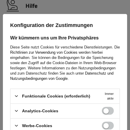
Hilfe
Konfiguration der Zustimmungen
Haben Sie Fragen zur Auswahl oder Anwendung unserer
Produkte? Nehmen Sie Kontakt mit uns auf! Die Spezialisten
Wir kümmern uns um Ihre Privatsphäres
von Unitrailer geben Ihnen gerne alle Informationen, die Sie
benötigen.
Diese Seite nutzt Cookies für verschiedene Dienstleistungen. Die
Richtlinien zur Verwendung von Cookies
werden hierbei
eingehalten. Sie können die Bedingungen für die Speicherung
sowie den Zugriff auf die Cookie-Dateien in Ihrem Web-Browser
festlegen. Weitere Informationen zu den Nutzungsbedingungen
+49 32213249035
unitrailer@unitrailer.de
und zum Datenschutz finden Sie auch unter
Datenschutz und
Nutzungsbedingungen von Google
.
Immer
Funktionale Cookies (erforderlich)
aktiv
Spezifikation
Analytics-Cookies
Lieferung
Werbe-Cookies