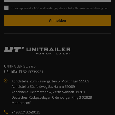
Ich akzeptiere die AGB und bestätige, dass ich die Datenschutzerklärung der Website zur Kenntnis genommen habe
Anmelden
UNITRAILER Sp. z o.o.
USt-IdNr: PL5213739921
Abholstelle: Zum Kaisergarten 5, Monzingen 55569
Abholstelle: Südfeldweg 8a, Hamm 59069
Abholstelle: Heidmathen 4, Zerbst/Anhalt 39261
Deutsches Rückgabelager: Oldenburger Ring 3 02829
Markersdorf
+4932213249035