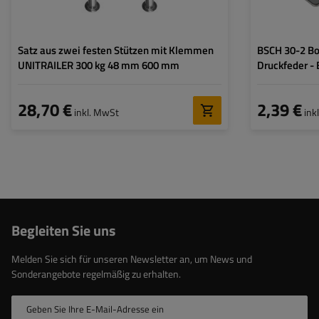
Satz aus zwei festen Stützen mit Klemmen
BSCH 30-2 Bo
UNITRAILER 300 kg 48 mm 600 mm
Druckfeder - 
28,70 €
2,39 €
inkl. MwSt
ink
Begleiten Sie uns
Melden Sie sich für unseren Newsletter an, um News und
Sonderangebote regelmäßig zu erhalten.
Geben Sie Ihre E-Mail-Adresse ein