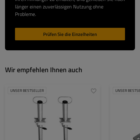
länger einen zuverlässigen Nutzung ohne
Probleme.
Prüfen Sie die Einzelheiten
Wir empfehlen Ihnen auch
UNSER BESTSELLER
UNSER BESTS
Rohrdurchmesser:
48 mm
Art der Beschläge
Anhänger:
Maximale Tragfähigkeit:
150 kg
Höhe:
600 mm
Stütze:
fest
Set:
ja