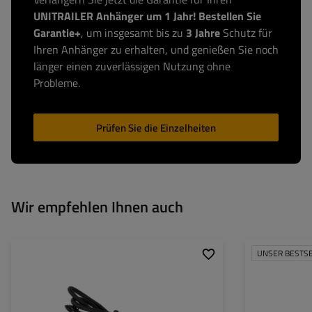
UNITRAILER Anhänger um 1 Jahr! Bestellen Sie
Garantie+
, um insgesamt bis zu
3 Jahre
Schutz für
Ihren Anhänger zu erhalten, und genießen Sie noch
länger einen zuverlässigen Nutzung ohne
Probleme.
Prüfen Sie die Einzelheiten
Wir empfehlen Ihnen auch
UNSER BESTS
Lochdurchmesser
Durchmesser der
Montagelöcher:
Material: