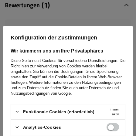
(1)
Bewertungen
5/5
Konfiguration der Zustimmungen
Anzahl der abgegebenen Bewertungen: 1
Wir kümmern uns um Ihre Privatsphäres
Diese Seite nutzt Cookies für verschiedene Dienstleistungen. Die
Bewertung abschicken
Richtlinien zur Verwendung von Cookies
werden hierbei
eingehalten. Sie können die Bedingungen für die Speicherung
sowie den Zugriff auf die Cookie-Dateien in Ihrem Web-Browser
Nur durch Kauf bestätigte Bewertungen anzeigen
festlegen. Weitere Informationen zu den Nutzungsbedingungen
und zum Datenschutz finden Sie auch unter
Datenschutz und
Für Ihre Bewertung erhalten Sie
100 Pkt.
in
Nutzungsbedingungen von Google
.
unserem Treueprogramm.
Immer
Funktionale Cookies (erforderlich)
aktiv
5
(1)
Analytics-Cookies