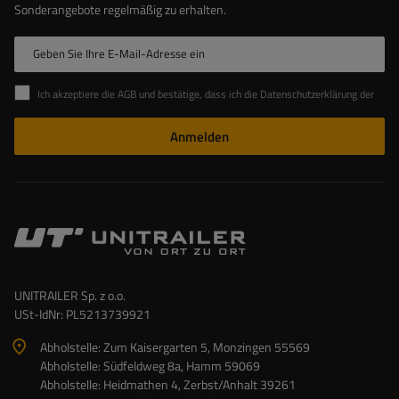
Sonderangebote regelmäßig zu erhalten.
Geben Sie Ihre E-Mail-Adresse ein
Ich akzeptiere die AGB und bestätige, dass ich die Datenschutzerklärung der Website zur Kenntnis genommen habe
Anmelden
UNITRAILER Sp. z o.o.
USt-IdNr: PL5213739921
Abholstelle: Zum Kaisergarten 5, Monzingen 55569
Abholstelle: Südfeldweg 8a, Hamm 59069
Abholstelle: Heidmathen 4, Zerbst/Anhalt 39261