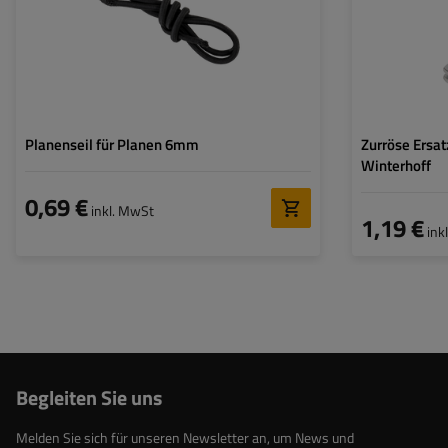
Planenseil für Planen 6mm
Zurröse Ersat
Winterhoff
0,69 €
inkl. MwSt
1,19 €
ink
Begleiten Sie uns
Melden Sie sich für unseren Newsletter an, um News und