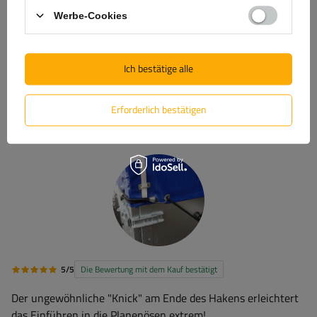
4
(0)
Werbe-Cookies
3
(0)
2
(0)
Ich bestätige alle
1
(0)
Klicken Sie auf die Bewertung, um Bewertungen zu filtern
Erforderlich bestätigen
5/5
Die Bewertung mit dem Kauf bestätigt
Der ungewöhnliche "Knick" am Ende des Hakens erleichtert
das Einführen in die Planenösen extrem!