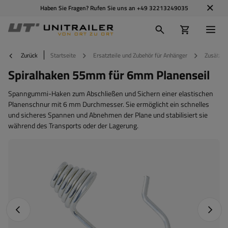
Haben Sie Fragen? Rufen Sie uns an
+49 32213249035
Zurück
Startseite
Ersatzteile und Zubehör für Anhänger
Zusätzli
Spiralhaken 55mm für 6mm Planenseil
Spanngummi-Haken zum Abschließen und Sichern einer elastischen
Planenschnur mit 6 mm Durchmesser. Sie ermöglicht ein schnelles
und sicheres Spannen und Abnehmen der Plane und stabilisiert sie
während des Transports oder der Lagerung.
Vorheriges Foto
Nächst