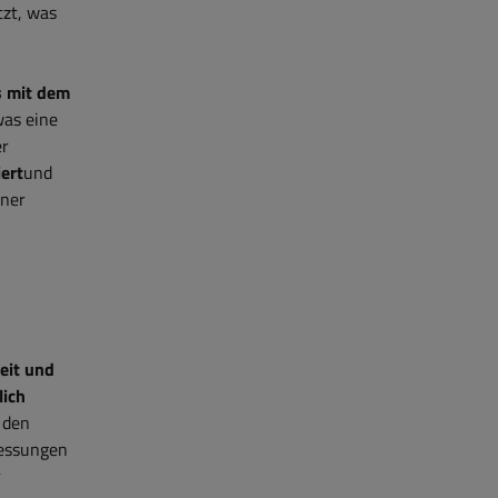
tzt, was
s mit dem
was eine
er
ert
und
iner
eit und
lich
 den
Messungen
r