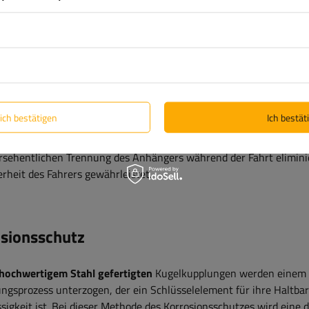
z vor Fehlkopplung
schrittliche
Design der Anhängerkupplung schließt die Möglichke
n Ankuppelns aus
. Das Schlüsselelement dieses Systems ist ein pr
elter Verriegelungsmechanismus, der
das Schließen der Kupplun
lich bestätigen
Ich bestäti
rt, wenn die Kugel des Hakens nicht korrekt im Schaft sitzt
. Di
ve Lösung erhöht die Betriebssicherheit erheblich, indem sie das 
ersehentlichen Trennung des Anhängers während der Fahrt elimini
erheit des Fahrers gewährleistet.
sionsschutz
hochwertigem Stahl gefertigten
Kugelkupplungen werden einem 
ngsprozess unterzogen, der ein Schlüsselelement für ihre Haltbar
sigkeit ist. Bei dieser Methode des Korrosionsschutzes wird eine 