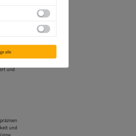
it eines
äzise
g
ge alle
ese
Risiko
ert und
präzisen
keit und
dünne,