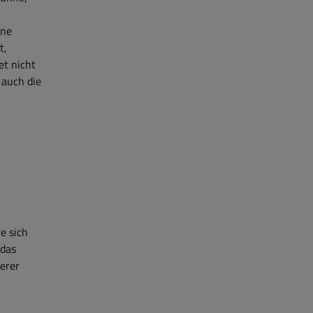
ine
t,
et nicht
 auch die
e sich
 das
erer