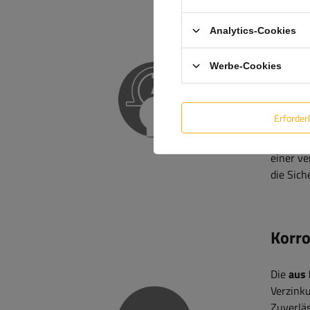
Analytics-Cookies
Schut
Werbe-Cookies
Das fort
falsche
entwick
Erforder
verhinde
innovati
einer v
die Sich
Korro
Die
aus 
Verzinku
Zuverläs