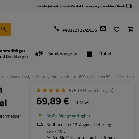
unitrailer@unitrailer.de
Kontakt
Treueprogramm
Mein Konto
+4932213249035
ahrradträger
Sonderangebote
Outlet
nd Dachträger
 mit einem zulässigen Gesamtgewicht von bis zu 1600 kg mit einer 50 mm Rohrdeichsel
n
5/5
(3
Bewertungen
)
69,89 €
el
inkl. MwSt
Große Menge verfügbar
Durchmesser
Bei Ihnen von
13. August
. Lieferung
von
7,40 €
Prüfen Sie Versandzeit und -Lieferung