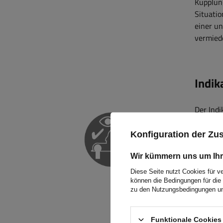
Kupplung
Situatio
einer u
vermied
Indik
Der Indi
Funktio
zwische
Konfiguration der Z
Benutzer
Sicherhe
Wir kümmern uns um Ihr
der Indi
Diese Seite nutzt Cookies für v
Straße 
können die Bedingungen für die 
zu den Nutzungsbedingungen un
Ankuppe
regelmä
Funktionale Cookies 