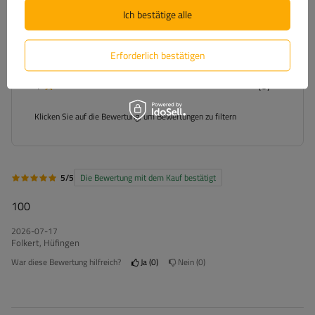
Ich bestätige alle
4
(0)
3
(0)
Erforderlich bestätigen
2
(0)
1
(0)
Klicken Sie auf die Bewertung, um Bewertungen zu filtern
5/5
Die Bewertung mit dem Kauf bestätigt
100
2026-07-17
Folkert, Hüfingen
War diese Bewertung hilfreich?
Ja
0
Nein
0