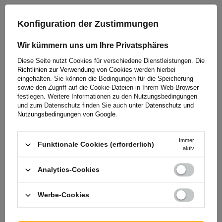
(1)
Bewertungen
Konfiguration der Zustimmungen
Wir kümmern uns um Ihre Privatsphäres
Diese Seite nutzt Cookies für verschiedene Dienstleistungen. Die
5/5
Richtlinien zur Verwendung von Cookies
werden hierbei
eingehalten. Sie können die Bedingungen für die Speicherung
Anzahl der abgegebenen Bewertungen: 1
sowie den Zugriff auf die Cookie-Dateien in Ihrem Web-Browser
festlegen. Weitere Informationen zu den Nutzungsbedingungen
und zum Datenschutz finden Sie auch unter
Datenschutz und
Nutzungsbedingungen von Google
.
Bewertung abschicken
Nur durch Kauf bestätigte Bewertungen anzeigen
Immer
Funktionale Cookies (erforderlich)
aktiv
Für Ihre Bewertung erhalten Sie
100 Pkt.
in
Analytics-Cookies
unserem Treueprogramm.
Werbe-Cookies
5
(1)