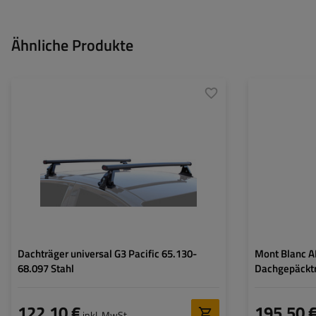
Ähnliche Produkte
Dachträger universal G3 Pacific 65.130-
Mont Blanc 
68.097 Stahl
Dachgepäckt
122,10 €
195,50 
inkl. MwSt