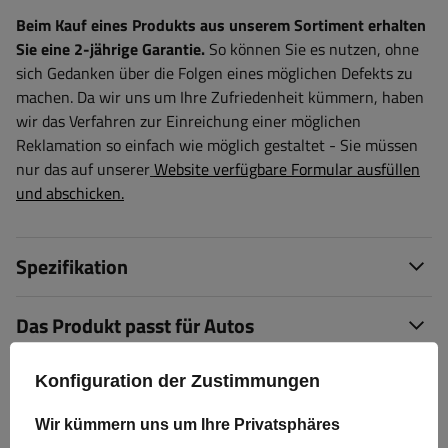
Beim Kauf eines Produkts aus unserem Sortiment erhalten
Sie eine 2-jährige Garantie.
So können Sie es nutzen, ohne
sich Gedanken über die Folgen eines möglichen Defekts zu
machen. Da wir uns um Ihre Zufriedenheit kümmern, haben
wir das Verfahren zur Einreichung einer möglichen
Reklamation so einfach wie möglich gestaltet - Sie müssen
nur das auf unserer
Website verfügbare Formular ausfüllen
und abschicken.
Spezifikation
Das Produkt passt für Autos
Lieferung
Konfiguration der Zustimmungen
Wir kümmern uns um Ihre Privatsphäres
Frage stellen