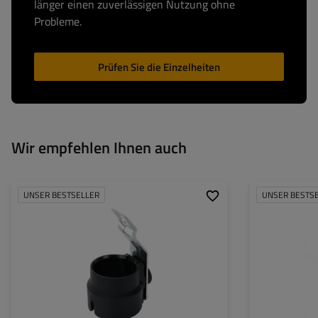
länger einen zuverlässigen Nutzung ohne
Probleme.
Prüfen Sie die Einzelheiten
Wir empfehlen Ihnen auch
UNSER BESTSELLER
UNSER BESTS
Model:
Universal-Steckerhalter
Rohrdurchmesser
Passt zu::
7- und 13-polige Stecker
Maximale Tragfäh
Höhe:
Art des Stützrade
Befestigung: