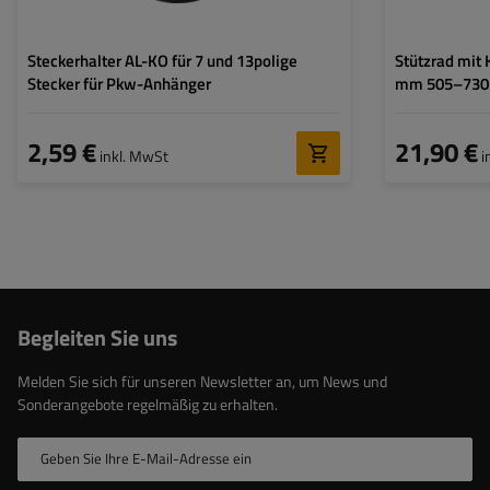
Steckerhalter AL-KO für 7 und 13polige
Stützrad mit
Stecker für Pkw-Anhänger
mm 505–73
2,59 €
21,90 €
inkl. MwSt
i
Begleiten Sie uns
Melden Sie sich für unseren Newsletter an, um News und
Sonderangebote regelmäßig zu erhalten.
Geben Sie Ihre E-Mail-Adresse ein