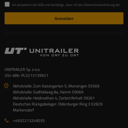
Ich akzeptiere die AGB und bestätige, dass ich die Datenschutzerklärung der Website zur Kenntnis genommen habe
Anmelden
UNITRAILER Sp. z o.o.
USt-IdNr: PL5213739921
Abholstelle: Zum Kaisergarten 5, Monzingen 55569
Abholstelle: Südfeldweg 8a, Hamm 59069
Abholstelle: Heidmathen 4, Zerbst/Anhalt 39261
Deutsches Rückgabelager: Oldenburger Ring 3 02829
Markersdorf
+4932213249035