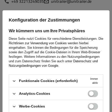
+49 32213249035
unitrailer@unitrailer.de
Konfiguration der Zustimmungen
Spezifikation
Wir kümmern uns um Ihre Privatsphäres
Diese Seite nutzt Cookies für verschiedene Dienstleistungen. Die
Lieferung
Richtlinien zur Verwendung von Cookies
werden hierbei
eingehalten. Sie können die Bedingungen für die Speicherung
sowie den Zugriff auf die Cookie-Dateien in Ihrem Web-Browser
Frage stellen
festlegen. Weitere Informationen zu den Nutzungsbedingungen
und zum Datenschutz finden Sie auch unter
Datenschutz und
Nutzungsbedingungen von Google
.
(0)
Bewertungen
Immer
Funktionale Cookies (erforderlich)
aktiv
Bewertung schreiben
Analytics-Cookies
Ihre Bewertung:
Werbe-Cookies
5/5