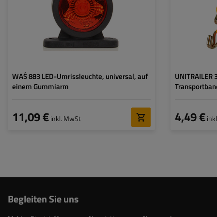
(LC):
Lampenfunktionen:
vordere Umrissleuchte
,
hintere Umrissleuchte
Vorspannkraft (ST
Kabel für Umrissleuchten:
rund
WAŚ 883 LED-Umrissleuchte, universal, auf
UNITRAILER 
einem Gummiarm
Transportban
11,09 €
4,49 €
inkl. MwSt
ink
Begleiten Sie uns