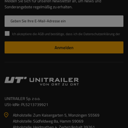
Melden Sie sich für unseren Newsletter an, um News und
Sonderangebote regelmäßig zu erhalten.
Geben Sie Ihre E-Mail-Adresse ein
Ich akzeptiere die AGB und bestätige, dass ich die Datenschutzerklärung der Website zur Kenntnis genommen habe
Anmelden
UNITRAILER Sp. z o.o.
USt-IdNr: PL5213739921
Abholstelle: Zum Kaisergarten 5, Monzingen 55569
Abholstelle: Südfeldweg 8a, Hamm 59069
Abholstelle: Heidmathen 4, Zerbst/Anhalt 39261