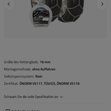
Vorheriges Foto
Nächst
Größe des Kettenglieds
16 mm
Montagemethode
ohne Auffahren
Selbstspannsystem
Nein
Zertifikat
ÖNORM V5117
TÜV/GS
ÖNORM V5119
Schauen Sie die volle Spezifikation an