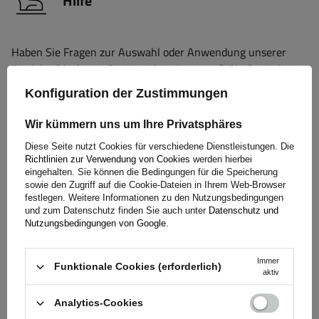
Hilfe
Haben Sie Fragen zur Auswahl oder Anwendung unserer
Produkte? Nehmen Sie Kontakt mit uns auf! Die Spezialisten
von Unitrailer geben Ihnen gerne alle Informationen, die Sie
Konfiguration der Zustimmungen
benötigen.
Wir kümmern uns um Ihre Privatsphäres
Diese Seite nutzt Cookies für verschiedene Dienstleistungen. Die
+49 32213249035
unitrailer@unitrailer.de
Richtlinien zur Verwendung von Cookies
werden hierbei
eingehalten. Sie können die Bedingungen für die Speicherung
sowie den Zugriff auf die Cookie-Dateien in Ihrem Web-Browser
festlegen. Weitere Informationen zu den Nutzungsbedingungen
und zum Datenschutz finden Sie auch unter
Datenschutz und
Nutzungsbedingungen von Google
.
Spezifikation
Immer
Funktionale Cookies (erforderlich)
Frage stellen
aktiv
Analytics-Cookies