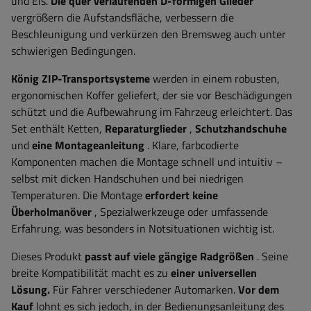
und Eis.
Die quer verlaufenden D-förmigen Glieder
vergrößern die Aufstandsfläche, verbessern die
Beschleunigung und verkürzen den Bremsweg auch unter
schwierigen Bedingungen.
König ZIP-Transportsysteme
werden in einem robusten,
ergonomischen Koffer geliefert, der sie vor Beschädigungen
schützt und die Aufbewahrung im Fahrzeug erleichtert. Das
Set enthält Ketten,
Reparaturglieder
,
Schutzhandschuhe
und
eine Montageanleitung
. Klare, farbcodierte
Komponenten machen die Montage schnell und intuitiv –
selbst mit dicken Handschuhen und bei niedrigen
Temperaturen. Die Montage
erfordert keine
Überholmanöver
, Spezialwerkzeuge oder umfassende
Erfahrung, was besonders in Notsituationen wichtig ist.
Dieses Produkt
passt auf viele gängige Radgrößen
. Seine
breite Kompatibilität macht es zu
einer universellen
Lösung.
Für Fahrer verschiedener Automarken.
Vor dem
Kauf
lohnt es sich jedoch, in der Bedienungsanleitung des