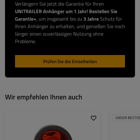
Verlängern Sie jetzt die Garantie für Ihren
UNITRAILER Anhänger um 1 Jahr! Bestellen Sie
Garantie+
, um insgesamt bis zu
3 Jahre
Schutz für
Ihren Anhänger zu erhalten, und genießen Sie noch
länger einen zuverlässigen Nutzung ohne
Probleme.
Prüfen Sie die Einzelheiten
Wir empfehlen Ihnen auch
UNSER BESTS
Montageseite:
universal
Länge des Zurrgu
Lichtquelle:
LED
Breite des Zurrgu
Spannung :
12/24 V
Zugkraft in der U