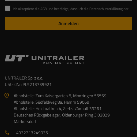
Ich akzeptiere die AGB und bestätige, dass ich die Datenschutzerklärung der Website zur Kenntnis genommen habe
Anmelden
UNITRAILER Sp. z o.o.
USt-IdNr: PL5213739921
Abholstelle: Zum Kaisergarten 5, Monzingen 55569
Abholstelle: Südfeldweg 8a, Hamm 59069
Abholstelle: Heidmathen 4, Zerbst/Anhalt 39261
Deutsches Rückgabelager: Oldenburger Ring 3 02829
Markersdorf
+4932213249035