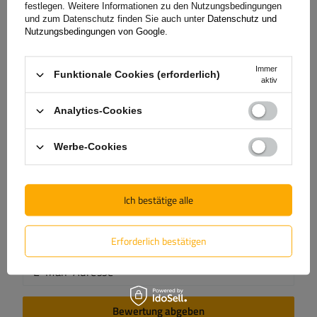
festlegen. Weitere Informationen zu den Nutzungsbedingungen
5/5
und zum Datenschutz finden Sie auch unter
Datenschutz und
Nutzungsbedingungen von Google
.
Inhalt Ihrer Bewertung
Immer
Funktionale Cookies (erforderlich)
aktiv
Analytics-Cookies
Werbe-Cookies
Produktfoto hinzufügen:
Ich bestätige alle
Vorname
Erforderlich bestätigen
E-Mail-Adresse
Bewertung abgeben