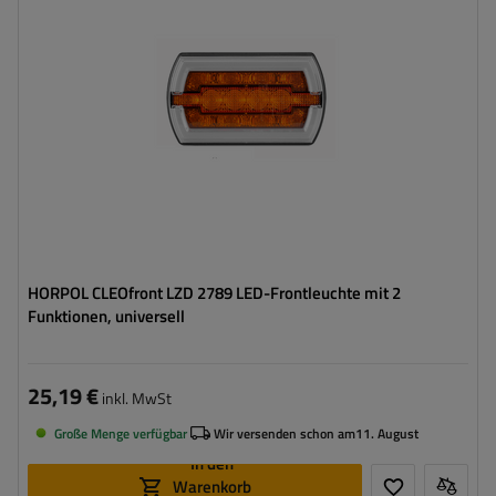
Spannung :
12/24 V
Lampenfunktionen:
vorderes Begrenzungslicht
,
Vordere
Blinkleuchte
HORPOL CLEOfront LZD 2789 LED-Frontleuchte mit 2
Funktionen, universell
25,19 €
inkl. MwSt
Große Menge verfügbar
Wir versenden schon am
11. August
In den
Warenkorb