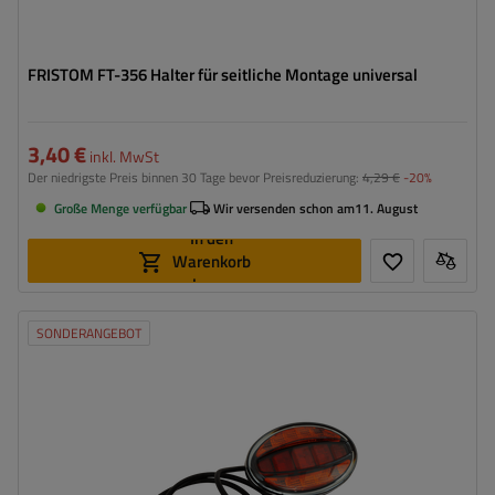
FRISTOM FT-356 Halter für seitliche Montage universal
3,40 €
inkl. MwSt
Der niedrigste Preis binnen 30 Tage bevor Preisreduzierung:
4,29 €
-20%
Große Menge verfügbar
Wir versenden schon am
11. August
In den
Warenkorb
legen
SONDERANGEBOT
Montageseite:
universal
Lichtquelle:
LED
Spannung :
12/36 V
Anschlussart:
Kabel
Lampenfunktionen:
Positionslicht
,
Bremslicht
,
Blinker