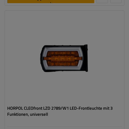
legen
Montageseite:
universal
Lichtquelle:
LED
Spannung :
12/24 V
Lampenfunktionen:
vorderes Begrenzungslicht
,
Vordere
Blinkleuchte
,
Blinker
HORPOL CLEOfront LZD 2789/W1 LED-Frontleuchte mit 3
Funktionen, universell