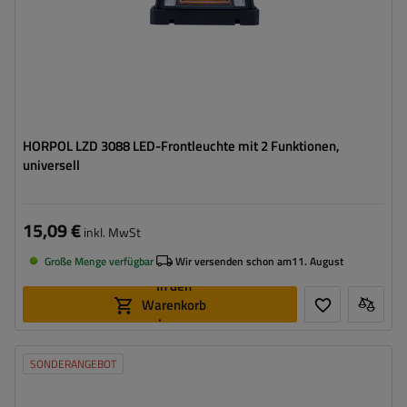
HORPOL LZD 3088 LED-Frontleuchte mit 2 Funktionen,
universell
15,09 €
inkl. MwSt
Große Menge verfügbar
Wir versenden schon am
11. August
In den
Warenkorb
legen
SONDERANGEBOT
Montageseite:
universal
Breite:
165 mm