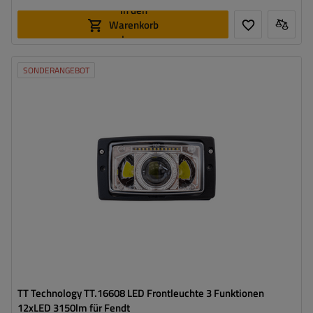
In den
Warenkorb
legen
SONDERANGEBOT
Leistung:
102 W
Lichtstrom:
3150 lm
Anzahl der LEDs:
12
Stecker:
H4
Lampenfunktionen:
Abblendlicht
,
Fernlicht
,
Positionslicht
TT Technology TT.16608 LED Frontleuchte 3 Funktionen
12xLED 3150lm für Fendt