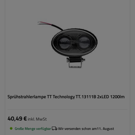
Leistung:
20 W
Lichtstrom:
1200 lm
Anzahl der LEDs:
2
Lichtfarbe:
blau
Reichweite:
150 m
Sprühstrahlerlampe TT Technology TT.13111B 2xLED 1200lm
40,49 €
inkl. MwSt
Große Menge verfügbar
Wir versenden schon am
11. August