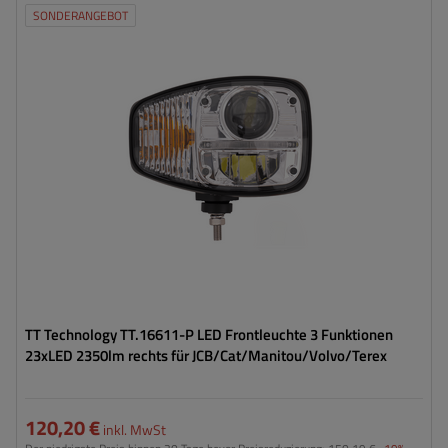
SONDERANGEBOT
Montageseite:
rechts
Leistung:
82 W
Lichtstrom:
2350 lm
Anzahl der LEDs:
23
Lampenfunktionen:
Abblendlicht
,
Fernlicht
,
Blinker
TT Technology TT.16611-P LED Frontleuchte 3 Funktionen
23xLED 2350lm rechts für JCB/Cat/Manitou/Volvo/Terex
120,20 €
inkl. MwSt