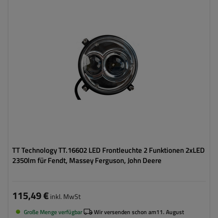
Leistung:
60 W
Lichtstrom:
2350 lm
Anzahl der LEDs:
2
Stecker:
H4
Lampenfunktionen:
Abblendlicht
,
Fernlicht
TT Technology TT.16602 LED Frontleuchte 2 Funktionen 2xLED
2350lm für Fendt, Massey Ferguson, John Deere
115,49 €
inkl. MwSt
Große Menge verfügbar
Wir versenden schon am
11. August