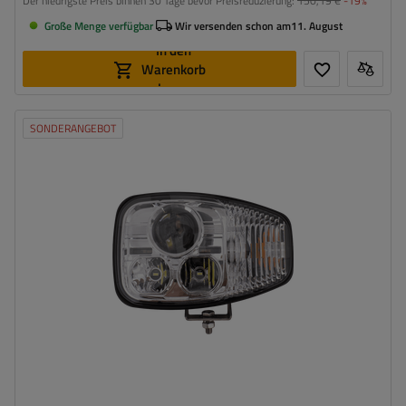
Der niedrigste Preis binnen 30 Tage bevor Preisreduzierung:
150,19 €
-19%
Große Menge verfügbar
Wir versenden schon am
11. August
In den
Warenkorb
legen
SONDERANGEBOT
Montageseite:
links
Leistung:
108 W
Lichtstrom:
4450 lm
Anzahl der LEDs:
21
Lampenfunktionen:
Abblendlicht
,
Fernlicht
,
Blinker