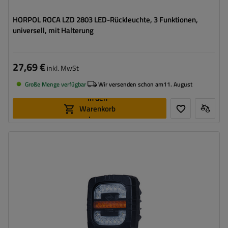
HORPOL ROCA LZD 2803 LED-Rückleuchte, 3 Funktionen,
universell, mit Halterung
27,69 €
inkl. MwSt
Große Menge verfügbar
Wir versenden schon am
11. August
In den
Warenkorb
legen
Montageseite:
universal
Lichtquelle:
LED
Spannung :
12/24 V
Lampenfunktionen:
vorderes Begrenzungslicht
,
Vordere
Blinkleuchte