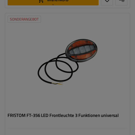
legen
SONDERANGEBOT
Montageseite:
universal
Lichtquelle:
LED
Spannung :
12/36 V
Anschlussart:
Kabel
Lampenfunktionen:
Positionslicht
,
Vordere
Blinkleuchte
,
hinterer Blinker
FRISTOM FT-356 LED Frontleuchte 3 Funktionen universal