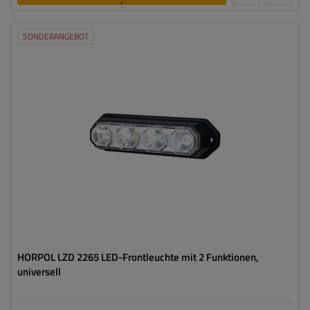
legen
SONDERANGEBOT
Montageseite:
universal
Lichtquelle:
LED
Spannung :
12/24 V
Lampenfunktionen:
vorderes Begrenzungslicht
,
Vordere
Blinkleuchte
HORPOL LZD 2265 LED-Frontleuchte mit 2 Funktionen,
universell