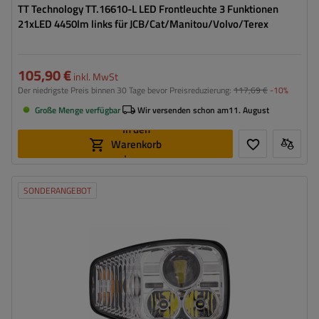
TT Technology TT.16610-L LED Frontleuchte 3 Funktionen
21xLED 4450lm links für JCB/Cat/Manitou/Volvo/Terex
105,90 €
inkl. MwSt
Der niedrigste Preis binnen 30 Tage bevor Preisreduzierung:
117,69 €
-10%
Große Menge verfügbar
Wir versenden schon am
11. August
In den
Warenkorb
legen
SONDERANGEBOT
Montageseite:
rechts
Leistung:
108 W
Lichtstrom:
4450 lm
Anzahl der LEDs:
21
Lampenfunktionen:
Abblendlicht
,
Fernlicht
,
Blinker