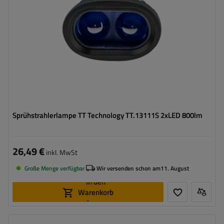
Reichweite:
100 m
Sprühstrahlerlampe TT Technology TT.13111S 2xLED 800lm
26,49 €
inkl. MwSt
Große Menge verfügbar
Wir versenden schon am
11. August
In den
Warenkorb
legen