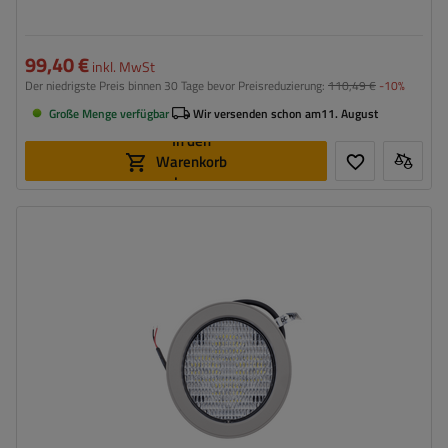
99,40 €
inkl. MwSt
Der niedrigste Preis binnen 30 Tage bevor Preisreduzierung:
110,49 €
-10%
Große Menge verfügbar
Wir versenden schon am
11. August
In den
Warenkorb
legen
Leistung:
60 W
Lichtstrom:
3200 lm
Anzahl der LEDs:
4
Stecker:
Delphi
Farbtemperatur:
5700 K