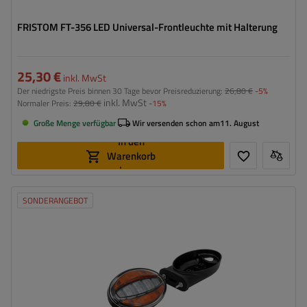
FRISTOM FT-356 LED Universal-Frontleuchte mit Halterung
25,30 €
inkl. MwSt
Der niedrigste Preis binnen 30 Tage bevor Preisreduzierung:
26,80 €
-5%
inkl. MwSt
Normaler Preis:
29,80 €
-15%
Große Menge verfügbar
Wir versenden schon am
11. August
In den
Warenkorb
legen
SONDERANGEBOT
Montageseite:
universal
Lichtquelle:
LED
Spannung :
12/36 V
Anschlussart:
Kabel
Lampenfunktionen:
Positionslicht
,
Vordere
Blinkleuchte
,
hinterer Blinker