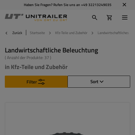
Haben Sie Fragen? Rufen Sie uns an
+49 32213249035
Zurück
Startseite
Kfz-Teile und Zubehör
Landwirtschaftliches Zu
Landwirtschaftliche Beleuchtung
( Anzahl der Produkte:
37
)
in Kfz-Teile und Zubehör
Sort
Filter
Leistung:
10 W
Lichtstrom:
800 lm
Anzahl der LEDs:
2
Lichtfarbe:
blau