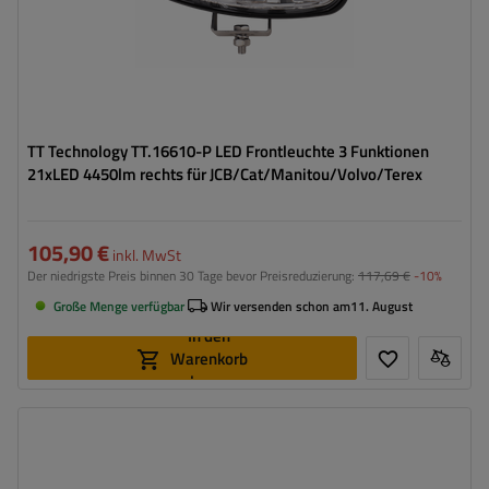
TT Technology TT.16610-P LED Frontleuchte 3 Funktionen
21xLED 4450lm rechts für JCB/Cat/Manitou/Volvo/Terex
105,90 €
inkl. MwSt
Der niedrigste Preis binnen 30 Tage bevor Preisreduzierung:
117,69 €
-10%
Große Menge verfügbar
Wir versenden schon am
11. August
In den
Warenkorb
legen
Montageseite:
universal
Lichtquelle:
LED