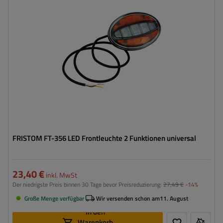
Spannung :
12/36 V
Anschlussart:
Kabel
Lampenfunktionen:
Positionslicht
,
Blinker
FRISTOM FT-356 LED Frontleuchte 2 Funktionen universal
23,40 €
inkl. MwSt
Der niedrigste Preis binnen 30 Tage bevor Preisreduzierung:
27,49 €
-14%
Große Menge verfügbar
Wir versenden schon am
11. August
In den
Warenkorb