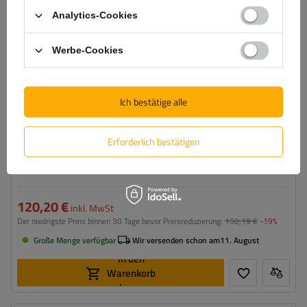
Analytics-Cookies
Werbe-Cookies
Ich bestätige alle
Erforderlich bestätigen
TT Technology TT.16611-L LED Frontleuchte 3 Funktionen
23xLED 2350lm links für JCB/Cat/Manitou/Volvo/Terex
120,20 €
inkl. MwSt
Der niedrigste Preis binnen 30 Tage bevor Preisreduzierung:
150,19 €
-19%
Große Menge verfügbar
Wir versenden schon am
11. August
In den
Warenkorb
legen