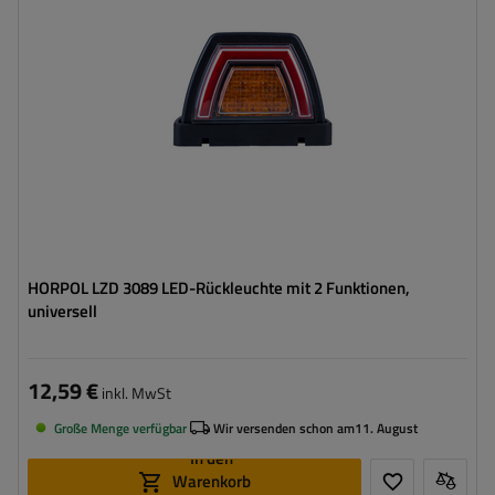
Spannung :
12/24 V
Anschlussart:
Kabel
Lampenfunktionen:
Positionslicht
,
Blinker
HORPOL LZD 3089 LED-Rückleuchte mit 2 Funktionen,
universell
12,59 €
inkl. MwSt
Große Menge verfügbar
Wir versenden schon am
11. August
In den
Warenkorb