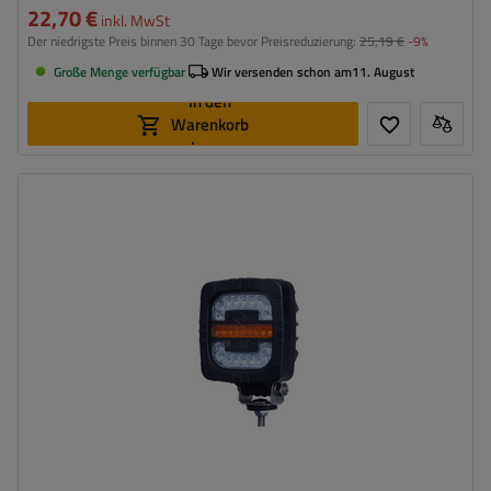
22,70 €
inkl. MwSt
Der niedrigste Preis binnen 30 Tage bevor Preisreduzierung:
25,19 €
-9%
Große Menge verfügbar
Wir versenden schon am
11. August
In den
Warenkorb
legen
Montageseite:
universal
Lichtquelle:
LED
Spannung :
12/24 V
Lampenfunktionen:
vorderes Begrenzungslicht
,
Vordere
Blinkleuchte
,
Tagfahrlicht