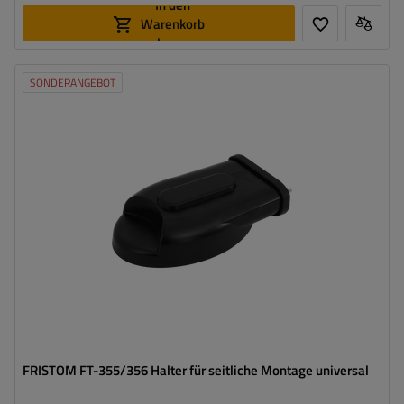
In den
Warenkorb
legen
SONDERANGEBOT
Montageseite:
universal
Breite:
153 mm
Höhe:
93 mm
FRISTOM FT-355/356 Halter für seitliche Montage universal