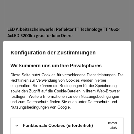
LED Arbeitsscheinwerfer Reflektor TT Technology TT.16604
4xLED 3200lm grau für John Deere
Konfiguration der Zustimmungen
81,09 €
inkl. MwSt
Wir kümmern uns um Ihre Privatsphäres
Große Menge verfügbar
Wir versenden schon am
11. August
In den
Diese Seite nutzt Cookies für verschiedene Dienstleistungen. Die
Warenkorb
Richtlinien zur Verwendung von Cookies
werden hierbei
eingehalten. Sie können die Bedingungen für die Speicherung
legen
sowie den Zugriff auf die Cookie-Dateien in Ihrem Web-Browser
festlegen. Weitere Informationen zu den Nutzungsbedingungen
SONDERANGEBOT
und zum Datenschutz finden Sie auch unter
Datenschutz und
Montageseite:
links
Nutzungsbedingungen von Google
.
Leistung:
82 W
Lichtstrom:
2350 lm
Immer
Anzahl der LEDs:
23
Funktionale Cookies (erforderlich)
aktiv
Lampenfunktionen:
Abblendlicht
,
Fernlicht
,
Blinker