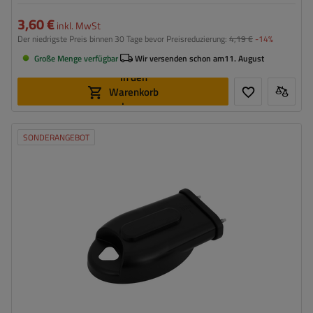
3,60 €
inkl. MwSt
Der niedrigste Preis binnen 30 Tage bevor Preisreduzierung:
4,19 €
-14%
Große Menge verfügbar
Wir versenden schon am
11. August
In den
Warenkorb
legen
SONDERANGEBOT
Montageseite:
universal
Breite:
153 mm
Höhe:
93 mm