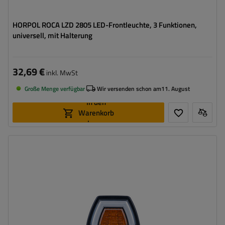
HORPOL ROCA LZD 2805 LED-Frontleuchte, 3 Funktionen,
universell, mit Halterung
32,69 €
inkl. MwSt
Große Menge verfügbar
Wir versenden schon am
11. August
In den
Warenkorb
legen
Montageseite:
universal
Lichtquelle:
LED
Spannung :
12/24 V
Lampenfunktionen:
vorderes Begrenzungslicht
,
Vordere
Blinkleuchte