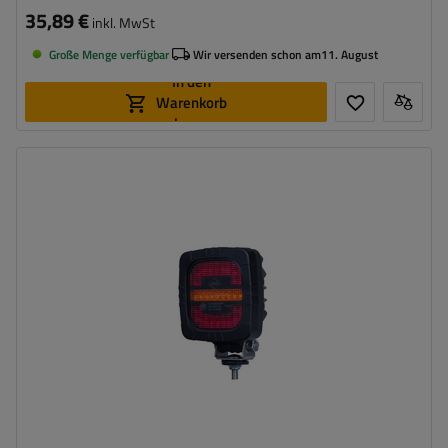
35,89 €
inkl. MwSt
Große Menge verfügbar
Wir versenden schon am
11. August
In den
Warenkorb
legen
Montageseite:
universal
Lichtquelle:
LED
Spannung :
12/24 V
Lampenfunktionen:
hinteres Begrenzungslicht
,
hinterer
Blinker
,
Tagfahrlicht