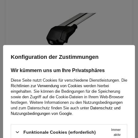
Konfiguration der Zustimmungen
Wir kümmern uns um Ihre Privatsphäres
Diese Seite nutzt Cookies für verschiedene Dienstleistungen. Die
Dachträger Mont Blanc Xplore Stangen 6604 + Füße 7508
Richtlinien zur Verwendung von Cookies
werden hierbei
eingehalten. Sie können die Bedingungen für die Speicherung
sowie den Zugriff auf die Cookie-Dateien in Ihrem Web-Browser
festlegen. Weitere Informationen zu den Nutzungsbedingungen
329,00 €
inkl. MwSt
und zum Datenschutz finden Sie auch unter
Datenschutz und
Nutzungsbedingungen von Google
.
Große Menge verfügbar
Wir versenden schon am
11. August
In den
Immer
Warenkorb
Funktionale Cookies (erforderlich)
aktiv