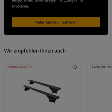
länger einen zuverlässigen Nutzung ohne
Probleme.
Prüfen Sie die Einzelheiten
Wir empfehlen Ihnen auch
SONDERANGEBOT
UNSER BESTS
Rohrdurchmesser
Maximale Tragfäh
Höhe:
Art des Stützrade
Befestigung: