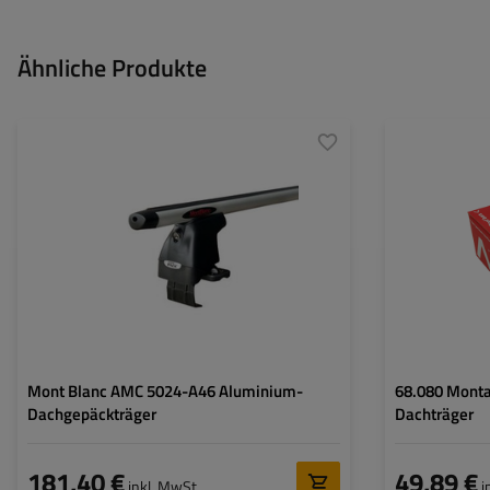
Ähnliche Produkte
Mont Blanc AMC 5024-A46 Aluminium-
68.080 Montag
Dachgepäckträger
Dachträger
181,40 €
49,89 €
inkl. MwSt
i