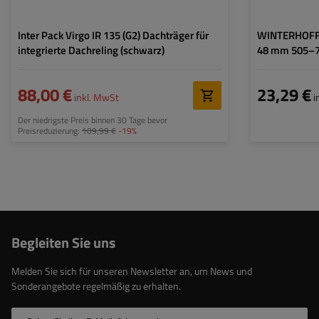
Inter Pack Virgo IR 135 (G2) Dachträger für
WINTERHOFF 
integrierte Dachreling (schwarz)
48 mm 505–
88,00 €
23,29 €
inkl. MwSt
i
Der niedrigste Preis binnen 30 Tage bevor
Preisreduzierung:
109,99 €
-19%
Begleiten Sie uns
Melden Sie sich für unseren Newsletter an, um News und
Sonderangebote regelmäßig zu erhalten.