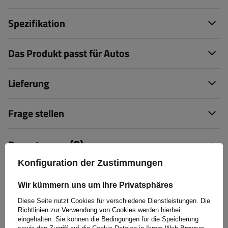
Spezifikation
Das Produkt passt für Autos
Lieferung
Frage stellen
(0)
Bewertungen
Konfiguration der Zustimmungen
Bewertung schreiben
Wir kümmern uns um Ihre Privatsphäres
Diese Seite nutzt Cookies für verschiedene Dienstleistungen. Die
Ihre Bewertung:
Richtlinien zur Verwendung von Cookies
werden hierbei
5/5
eingehalten. Sie können die Bedingungen für die Speicherung