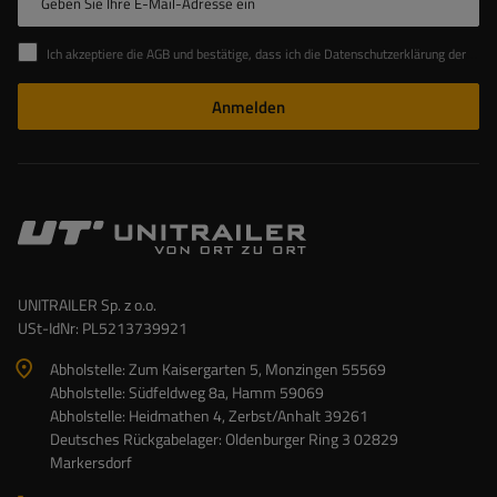
Geben Sie Ihre E-Mail-Adresse ein
Ich akzeptiere die AGB und bestätige, dass ich die Datenschutzerklärung der Website zur Kenntnis genommen habe
Anmelden
UNITRAILER Sp. z o.o.
USt-IdNr: PL5213739921
Abholstelle: Zum Kaisergarten 5, Monzingen 55569
Abholstelle: Südfeldweg 8a, Hamm 59069
Abholstelle: Heidmathen 4, Zerbst/Anhalt 39261
Deutsches Rückgabelager: Oldenburger Ring 3 02829
Markersdorf