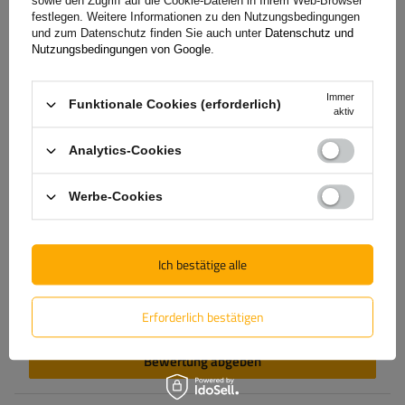
sowie den Zugriff auf die Cookie-Dateien in Ihrem Web-Browser
festlegen. Weitere Informationen zu den Nutzungsbedingungen
und zum Datenschutz finden Sie auch unter
Datenschutz und
Inhalt Ihrer Bewertung
Nutzungsbedingungen von Google
.
Immer
Funktionale Cookies (erforderlich)
aktiv
Analytics-Cookies
Produktfoto hinzufügen:
Werbe-Cookies
Vorname
Ich bestätige alle
E-Mail-Adresse
Erforderlich bestätigen
Bewertung abgeben