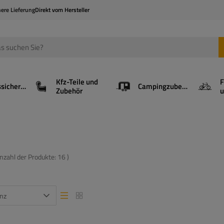
here Lieferung
Direkt vom Hersteller
Kfz-Teile und
F
Ladungssicherung
Campingzubehör
Zubehör
u
Anzahl der Produkte:
16
)
nz
Listenansicht
Listenansicht