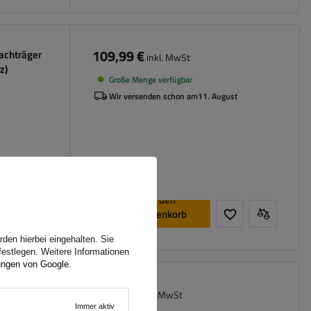
109,99 €
Dachträger
inkl. MwSt
z)
Große Menge verfügbar
Wir versenden schon am
11. August
In den
Warenkorb
legen
den hierbei eingehalten. Sie
festlegen. Weitere Informationen
ungen von Google
.
89,99 €
 2
inkl. MwSt
Immer aktiv