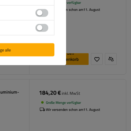
Große Menge verfügbar
Wir versenden schon am
11. August
ge alle
In den
Warenkorb
legen
184,20 €
luminium-
inkl. MwSt
Große Menge verfügbar
Wir versenden schon am
11. August