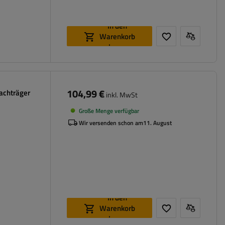
In den
Warenkorb
legen
104,99 €
Dachträger
inkl. MwSt
Große Menge verfügbar
Wir versenden schon am
11. August
In den
Warenkorb
legen