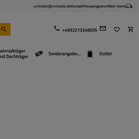
unitrailer@unitrailer.de
Kontakt
Treueprogramm
Mein Konto
+4932213249035
ahrradträger
Sonderangebote
Outlet
nd Dachträger