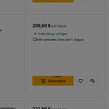
legen
209,60 €
inkl. MwSt
er
Große Menge verfügbar
Wir versenden schon am
11. August
In den
Warenkorb
legen
221,80 €
luminium-