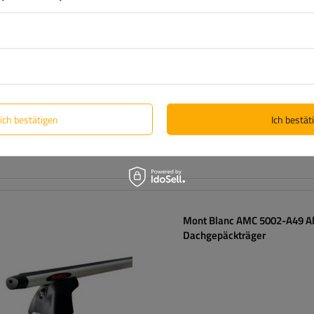
lich bestätigen
Ich bestäti
Mont Blanc AMC 5002-A49 A
Dachgepäckträger