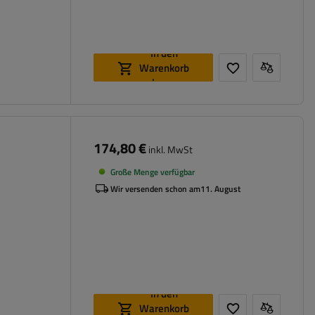
In den
Warenkorb
legen
174,80 €
inkl. MwSt
Große Menge verfügbar
Wir versenden schon am
11. August
In den
Warenkorb