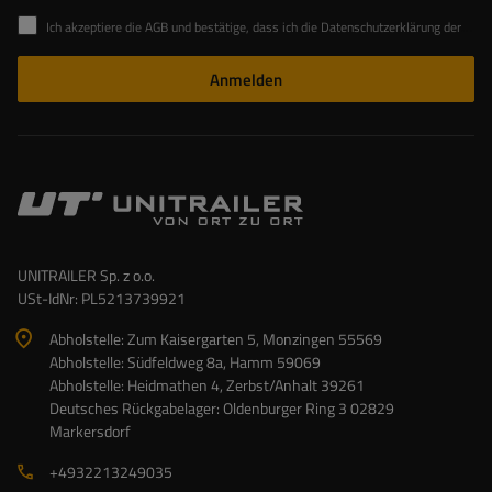
Ich akzeptiere die AGB und bestätige, dass ich die Datenschutzerklärung der Website zur Kenntnis genommen habe
Anmelden
UNITRAILER Sp. z o.o.
USt-IdNr: PL5213739921
Abholstelle: Zum Kaisergarten 5, Monzingen 55569
Abholstelle: Südfeldweg 8a, Hamm 59069
Abholstelle: Heidmathen 4, Zerbst/Anhalt 39261
Deutsches Rückgabelager: Oldenburger Ring 3 02829
Markersdorf
+4932213249035