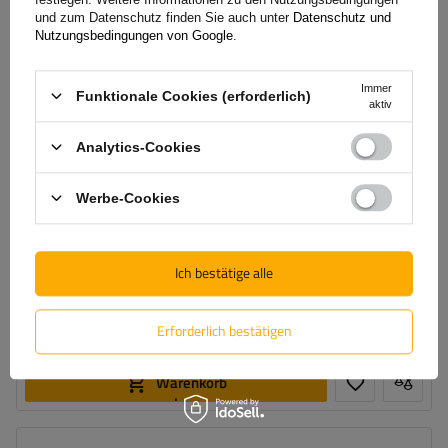
und zum Datenschutz finden Sie auch unter
Datenschutz und
Nutzungsbedingungen von Google
.
Immer
Funktionale Cookies (erforderlich)
aktiv
Analytics-Cookies
Werbe-Cookies
Mont Blanc AMC 5415-A49 Aluminium-Dachträger für
integrierte Dachreling
Ich bestätige alle
221,80 €
inkl. MwSt
Erforderlich bestätigen
Große Menge verfügbar
Wir versenden schon am
10. August
In den
Warenkorb
legen