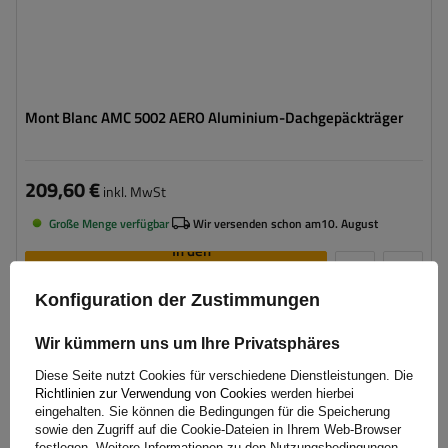
Mont Blanc AMC 5002 AERO Aluminium-Dachgepäckträger
209,60 €
inkl. MwSt
Große Menge verfügbar
Wir versenden schon am
10. August
In den
Warenkorb
legen
Konfiguration der Zustimmungen
Wir kümmern uns um Ihre Privatsphäres
Diese Seite nutzt Cookies für verschiedene Dienstleistungen. Die
Richtlinien zur Verwendung von Cookies
werden hierbei
eingehalten. Sie können die Bedingungen für die Speicherung
sowie den Zugriff auf die Cookie-Dateien in Ihrem Web-Browser
festlegen. Weitere Informationen zu den Nutzungsbedingungen