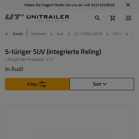
Haben Sie Fragen? Rufen Sie uns an
+49 32213249035
Zurück
Startseite
Audi
Q7 I (2006-2015)
2011
5-tü
5-türiger SUV (integrierte Reling)
( Anzahl der Produkte:
11
)
in Audi
Sort
Filter