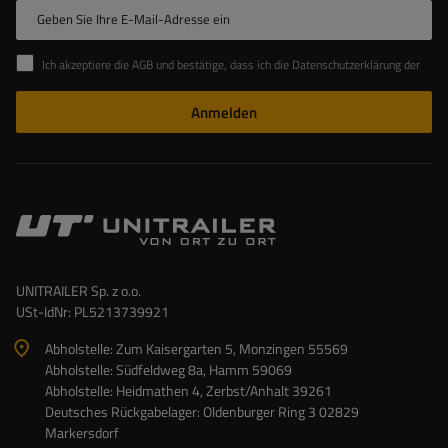
Geben Sie Ihre E-Mail-Adresse ein
Ich akzeptiere die AGB und bestätige, dass ich die Datenschutzerklärung der Website zur Kenntnis genommen habe
Anmelden
UNITRAILER Sp. z o.o.
USt-IdNr: PL5213739921
Abholstelle: Zum Kaisergarten 5, Monzingen 55569
Abholstelle: Südfeldweg 8a, Hamm 59069
Abholstelle: Heidmathen 4, Zerbst/Anhalt 39261
Deutsches Rückgabelager: Oldenburger Ring 3 02829
Markersdorf