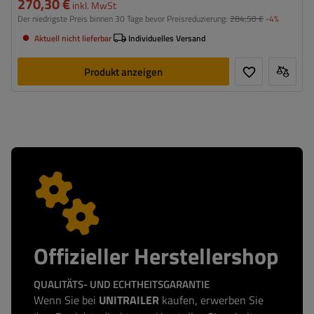
270,30 €
inkl. MwSt
Der niedrigste Preis binnen 30 Tage bevor Preisreduzierung:
284,50 €
-4%
Aktuell nicht lieferbar
Individuelles Versand
Produkt anzeigen
Offizieller Herstellershop
QUALITÄTS- UND ECHTHEITSGARANTIE
Wenn Sie bei
UNITRAILER
kaufen, erwerben Sie