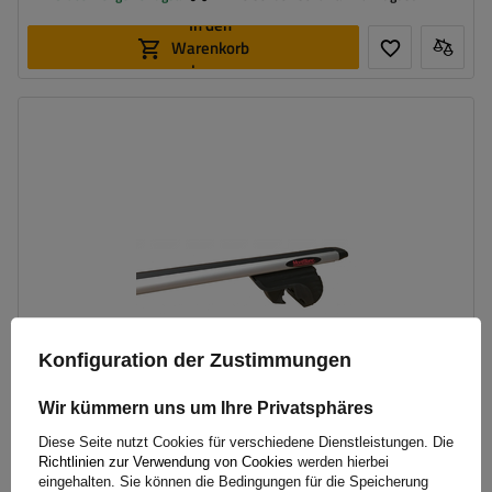
In den
Warenkorb
legen
Konfiguration der Zustimmungen
Wir kümmern uns um Ihre Privatsphäres
Diese Seite nutzt Cookies für verschiedene Dienstleistungen. Die
Richtlinien zur Verwendung von Cookies
werden hierbei
Mont Blanc AMC 5412 AERO Aluminium-Dachträger für
eingehalten. Sie können die Bedingungen für die Speicherung