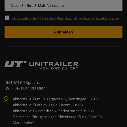
Geben Sie Ihre E-Mail-Adresse ein
Ich akzeptiere die AGB und bestätige, dass ich die Datenschutzerklärung der Website zur Kenntnis genommen habe
Anmelden
UNITRAILER Sp. z o.o.
USt-IdNr: PL5213739921
Abholstelle: Zum Kaisergarten 5, Monzingen 55569
Abholstelle: Südfeldweg 8a, Hamm 59069
Abholstelle: Heidmathen 4, Zerbst/Anhalt 39261
Deutsches Rückgabelager: Oldenburger Ring 3 02829
Markersdorf