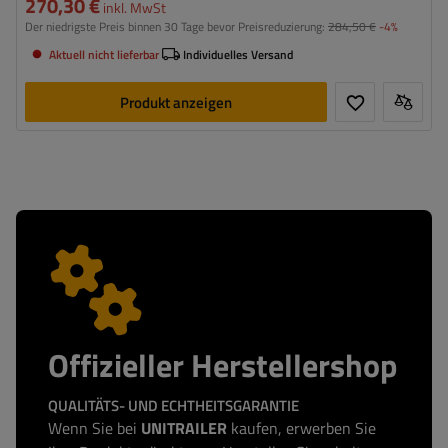
270,30 €
inkl. MwSt
Der niedrigste Preis binnen 30 Tage bevor Preisreduzierung:
284,50 €
-4%
Aktuell nicht lieferbar
Individuelles Versand
Produkt anzeigen
Offizieller Herstellershop
QUALITÄTS- UND ECHTHEITSGARANTIE
Wenn Sie bei
UNITRAILER
kaufen, erwerben Sie