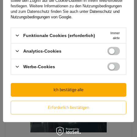
integrierte Reling
sowie den Zugriff auf die Cookie-Dateien in Ihrem Web-Browser
festlegen. Weitere Informationen zu den Nutzungsbedingungen
und zum Datenschutz finden Sie auch unter
Datenschutz und
Nutzungsbedingungen von Google
.
235,00 €
inkl. MwSt
Große Menge verfügbar
Wir versenden schon am
11. August
Immer
Funktionale Cookies (erforderlich)
aktiv
In den
Warenkorb
Analytics-Cookies
legen
Werbe-Cookies
Ich bestätige alle
Erforderlich bestätigen