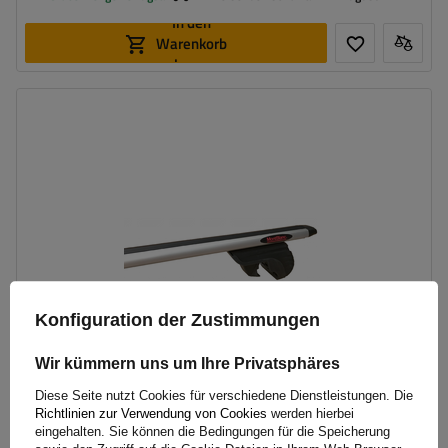
In den
Warenkorb
legen
Konfiguration der Zustimmungen
Wir kümmern uns um Ihre Privatsphäres
Diese Seite nutzt Cookies für verschiedene Dienstleistungen. Die
Richtlinien zur Verwendung von Cookies
werden hierbei
Mont Blanc AMC 5412 AERO Aluminium-Dachträger für
eingehalten. Sie können die Bedingungen für die Speicherung