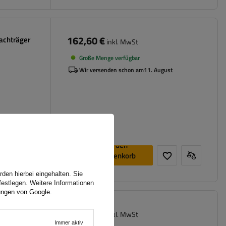
162,60 €
achträger
inkl. MwSt
Große Menge verfügbar
Wir versenden schon am
11. August
In den
Warenkorb
legen
den hierbei eingehalten. Sie
festlegen. Weitere Informationen
ungen von Google
.
209,60 €
luminium-
inkl. MwSt
chreling
Immer aktiv