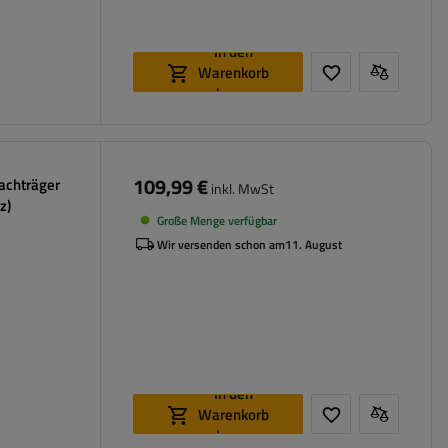
In den
Warenkorb
legen
109,99 €
Dachträger
inkl. MwSt
z)
Große Menge verfügbar
Wir versenden schon am
11. August
In den
Warenkorb
legen