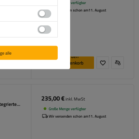
Große Menge verfügbar
Wir versenden schon am
11. August
ge alle
In den
Warenkorb
legen
235,00 €
inkl. MwSt
tegrierte
Große Menge verfügbar
Wir versenden schon am
11. August