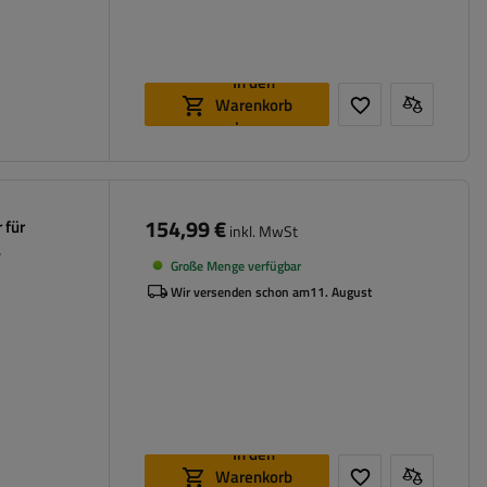
In den
Warenkorb
legen
154,99 €
 für
inkl. MwSt
Große Menge verfügbar
Wir versenden schon am
11. August
In den
Warenkorb