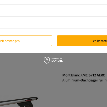
lich bestätigen
Ich bestäti
Mont Blanc AMC 5412 AERO
Aluminium-Dachträger für in
Reling