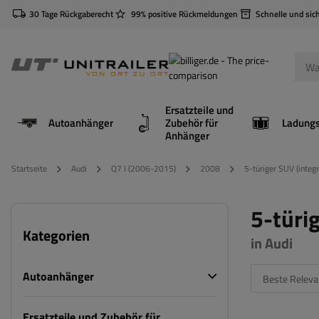
30 Tage Rückgaberecht
99% positive Rückmeldungen
Schnelle und sic
Ersatzteile und
Autoanhänger
Zubehör für
Anhänger
Startseite
Audi
Q7 I (2006-2015)
2008
5-türiger SUV (integr
5-türig
Kategorien
in Audi
Autoanhänger
Beste Releva
Ersatzteile und Zubehör für