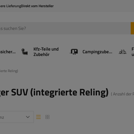
here Lieferung
Direkt vom Hersteller
Kfz-Teile und
F
Ladungssicherung
Campingzubehör
Zubehör
u
ierte Reling)
er SUV (integrierte Reling)
( Anzahl der
nz
Listenansicht
Listenansicht