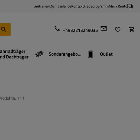
unitrailer@unitrailer.de
Kontakt
Treueprogramm
Mein Konto
+4932213249035
ahrradträger
Sonderangebote
Outlet
nd Dachträger
 Produkte:
11
)