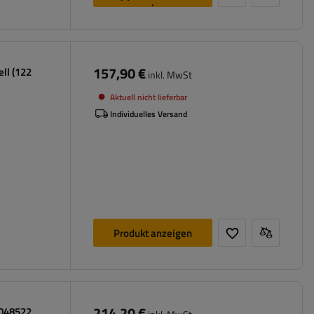
legen
157,90 €
ll (122
inkl. MwSt
Aktuell nicht lieferbar
Individuelles Versand
Produkt anzeigen
214,20 €
 048522