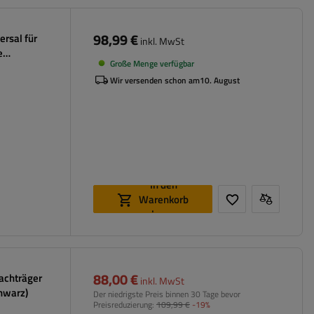
98,99 €
ersal für
inkl. MwSt
e
Große Menge verfügbar
Wir versenden schon am
10. August
In den
Warenkorb
legen
88,00 €
Dachträger
inkl. MwSt
chwarz)
Der niedrigste Preis binnen 30 Tage bevor
Preisreduzierung:
109,99 €
-19%