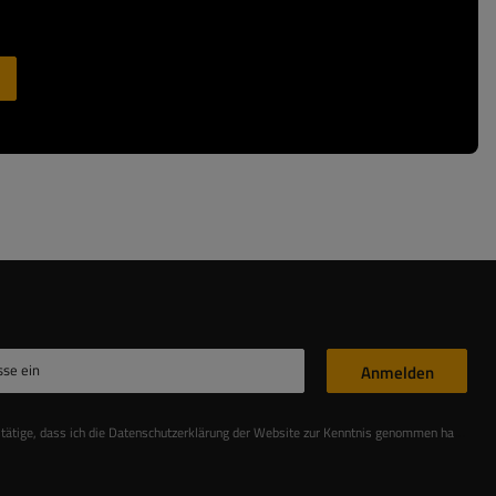
sse ein
Anmelden
stätige, dass ich die Datenschutzerklärung der Website zur Kenntnis genommen habe
Les