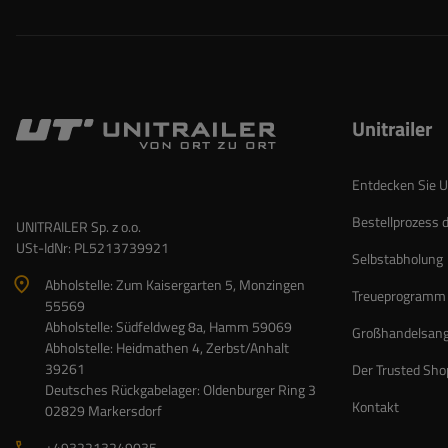
Unitrailer
Entdecken Sie Un
Bestellprozess 
UNITRAILER Sp. z o.o.
USt-IdNr: PL5213739921
Selbstabholung
Abholstelle: Zum Kaisergarten 5, Monzingen
Treueprogramm
55569
Abholstelle: Südfeldweg 8a, Hamm 59069
Großhandelsan
Abholstelle: Heidmathen 4, Zerbst/Anhalt
39261
Der Trusted Sho
Deutsches Rückgabelager: Oldenburger Ring 3
Kontakt
02829 Markersdorf
+4932213249035