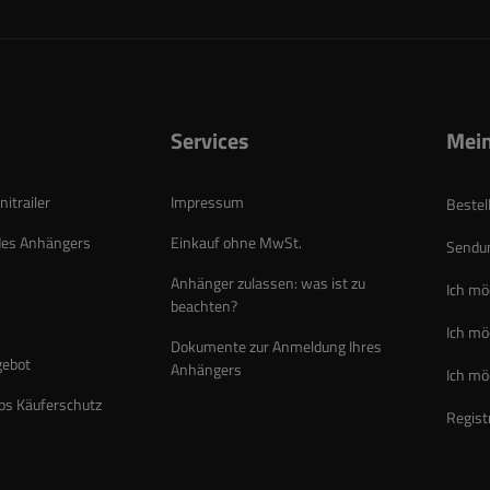
Services
Mein
itrailer
Impressum
Bestel
des Anhängers
Einkauf ohne MwSt.
Sendun
Anhänger zulassen: was ist zu
Ich mö
beachten?
Ich mö
Dokumente zur Anmeldung Ihres
gebot
Anhängers
Ich mö
ps Käuferschutz
Regist