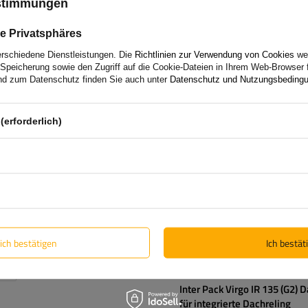
ustimmungen
e Privatsphäres
Mont Blanc AMC 5416-S52 St
erschiedene Dienstleistungen. Die
Richtlinien zur Verwendung von Cookies
wer
Dachgepäckträger
Speicherung sowie den Zugriff auf die Cookie-Dateien in Ihrem Web-Browser 
d zum Datenschutz finden Sie auch unter
Datenschutz und Nutzungsbeding
(erforderlich)
lich bestätigen
Ich bestäti
BOT
Inter Pack Virgo IR 135 (G2) 
für integrierte Dachreling