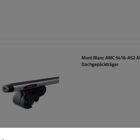
Mont Blanc AMC 5416-A52 A
Dachgepäckträger