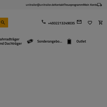
unitrailer@unitrailer.de
Kontakt
Treueprogramm
Mein Konto
+4932213249035
ahrradträger
Sonderangebote
Outlet
nd Dachträger