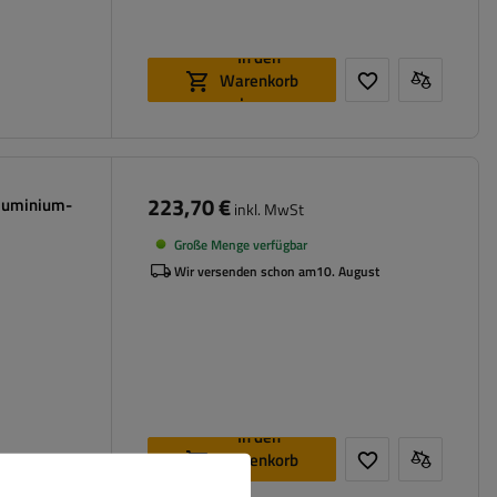
In den
Warenkorb
legen
223,70 €
luminium-
inkl. MwSt
Große Menge verfügbar
Wir versenden schon am
10. August
In den
Warenkorb
legen