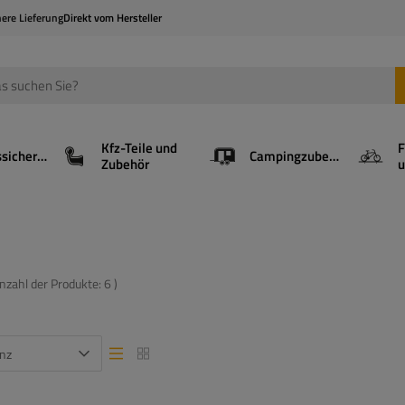
here Lieferung
Direkt vom Hersteller
Kfz-Teile und
F
Ladungssicherung
Campingzubehör
Zubehör
u
Anzahl der Produkte:
6
)
nz
Listenansicht
Listenansicht