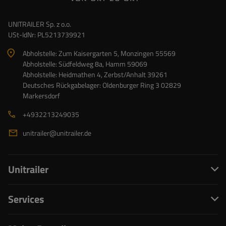
UNITRAILER Sp. z o.o.
USt-IdNr: PL5213739921
Abholstelle: Zum Kaisergarten 5, Monzingen 55569
Abholstelle: Südfeldweg 8a, Hamm 59069
Abholstelle: Heidmathen 4, Zerbst/Anhalt 39261
Deutsches Rückgabelager: Oldenburger Ring 3 02829
Markersdorf
+4932213249035
unitrailer@unitrailer.de
Unitrailer
Services