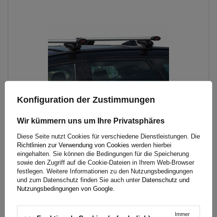
Konfiguration der Zustimmungen
Wir kümmern uns um Ihre Privatsphäres
Diese Seite nutzt Cookies für verschiedene Dienstleistungen. Die
G3 Airflow 60.230 Dachträger für traditionelle und integrierte
Richtlinien zur Verwendung von Cookies
werden hierbei
Aluminiumschienen
eingehalten. Sie können die Bedingungen für die Speicherung
sowie den Zugriff auf die Cookie-Dateien in Ihrem Web-Browser
festlegen. Weitere Informationen zu den Nutzungsbedingungen
und zum Datenschutz finden Sie auch unter
Datenschutz und
154,99 €
inkl. MwSt
Nutzungsbedingungen von Google
.
Große Menge verfügbar
Wir versenden schon am
11. August
Immer