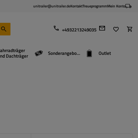
unitrailer@unitrailer.de
Kontakt
Treueprogramm
Mein Konto
+4932213249035
ahrradträger
Sonderangebote
Outlet
nd Dachträger