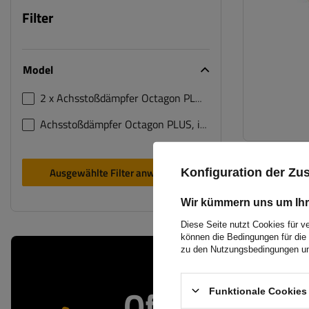
Filter
Model
2 x Achsstoßdämpfer Octagon PLUS, in rot
1
Achsstoßdämpfer Octagon PLUS, in rot
1
Ausgewählte Filter anwenden
Konfiguration der Z
Wir kümmern uns um Ihr
Diese Seite nutzt Cookies für v
können die Bedingungen für die 
zu den Nutzungsbedingungen un
Offizieller
Funktionale Cookies 