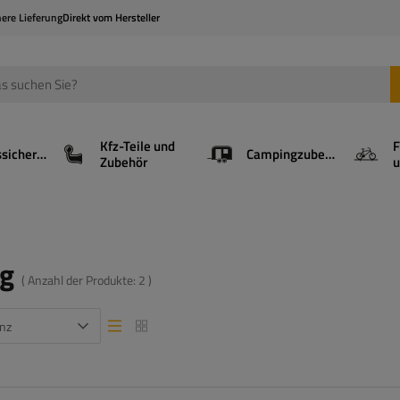
here Lieferung
Direkt vom Hersteller
Kfz-Teile und
F
Ladungssicherung
Campingzubehör
Zubehör
u
g
( Anzahl der Produkte:
2
)
nz
Listenansicht
Listenansicht