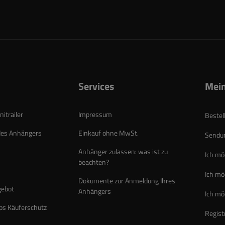
Services
Mein
itrailer
Impressum
Bestel
des Anhängers
Einkauf ohne MwSt.
Sendun
Anhänger zulassen: was ist zu
Ich mö
beachten?
Ich mö
Dokumente zur Anmeldung Ihres
gebot
Anhängers
Ich mö
ps Käuferschutz
Regist