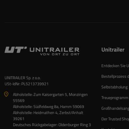
Unitrailer
Entdecken Sie Un
Bestellprozess 
UNITRAILER Sp. z o.o.
USt-IdNr: PL5213739921
Selbstabholung
Abholstelle: Zum Kaisergarten 5, Monzingen
Treueprogramm
55569
Abholstelle: Südfeldweg 8a, Hamm 59069
Großhandelsan
Abholstelle: Heidmathen 4, Zerbst/Anhalt
39261
Der Trusted Sho
Deutsches Rückgabelager: Oldenburger Ring 3