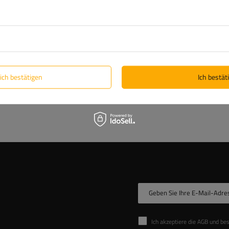
Anhänger selbst entwickeln und 
Support und ständigen Zugriff au
op
Lösungen vom Marktführer.
Erfahren Sie mehr über uns
lich bestätigen
Ich bestäti
Geben Sie Ihre E-Mail-Adre
Ich akzeptiere die AGB und be