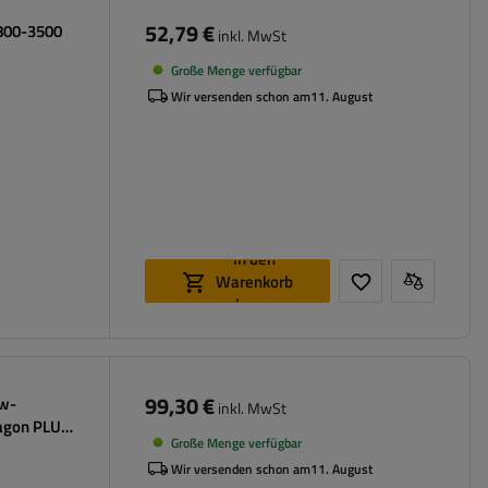
52,79 €
800-3500
inkl. MwSt
Große Menge verfügbar
Wir versenden schon am
11. August
In den
Warenkorb
legen
99,30 €
kw-
inkl. MwSt
agon PLUS,
Große Menge verfügbar
Wir versenden schon am
11. August