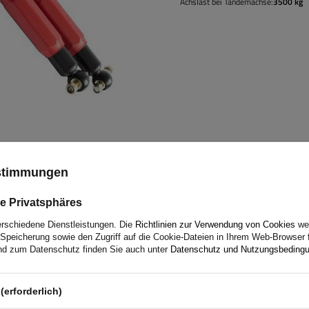
Achslast bei Tandemachse:
3500 kg
ustimmungen
e Privatsphäres
erschiedene Dienstleistungen. Die
Richtlinien zur Verwendung von Cookies
wer
Speicherung sowie den Zugriff auf die Cookie-Dateien in Ihrem Web-Browser 
d zum Datenschutz finden Sie auch unter
Datenschutz und Nutzungsbeding
Wenn Sie bei
UNITRAILER
kaufen
(erforderlich)
erhalten garantiert Originalware 