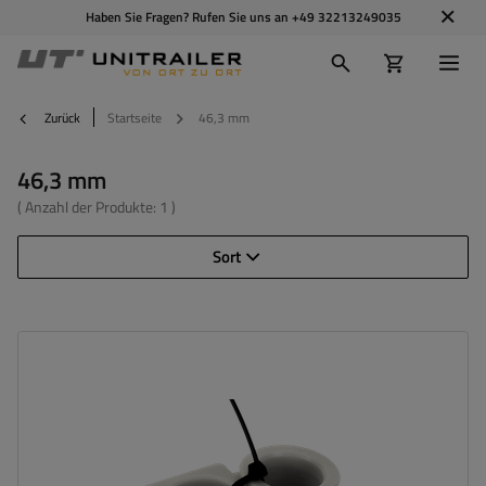
Haben Sie Fragen? Rufen Sie uns an
+49 32213249035
Zurück
Startseite
46,3 mm
46,3 mm
( Anzahl der Produkte:
1
)
Sort
Durchmesser außen:
46,3 mm
Durchmesser mittig:
34,9 mm