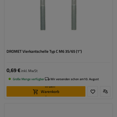
DROMET Vierkantschelle Typ C M6 35/65 (1")
0,69 €
inkl. MwSt
Große Menge verfügbar
Wir versenden schon am
10. August
In den
Warenkorb
legen
Größe:
M6