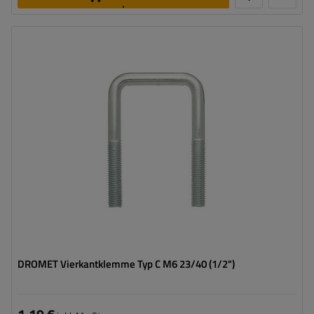
legen
Größe:
M6
Material:
Stahl 5.8
Korrosionsschutz:
8µm verzinkt
DROMET Vierkantklemme Typ C M6 23/40 (1/2")