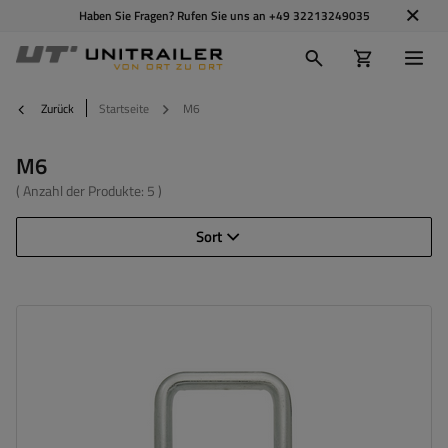
Haben Sie Fragen? Rufen Sie uns an
+49 32213249035
Zurück
Startseite
M6
M6
( Anzahl der Produkte:
5
)
Sort
Größe:
M6
Material:
Stahl 5.8
Korrosionsschutz:
8µm verzinkt