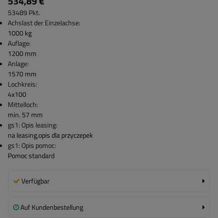
534,89 €
53489
Pkt.
Achslast der Einzelachse:
1000 kg
Auflage:
1200 mm
Anlage:
1570 mm
Lochkreis:
4x100
Mittelloch:
min. 57 mm
gs1: Opis leasing:
na leasing
,
opis dla przyczepek
gs1: Opis pomoc:
Pomoc standard
Verfügbar
Auf Kundenbestellung