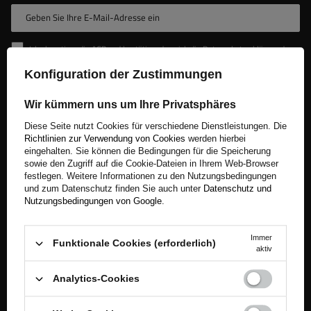
Geben Sie Ihre E-Mail-Adresse ein
Ich akzeptiere die AGB und bestätige, dass ich die Datenschutzerklärung der Website zur Kenntnis genommen habe
Konfiguration der Zustimmungen
Anmelden
Wir kümmern uns um Ihre Privatsphäres
Diese Seite nutzt Cookies für verschiedene Dienstleistungen. Die
Richtlinien zur Verwendung von Cookies
werden hierbei
eingehalten. Sie können die Bedingungen für die Speicherung
sowie den Zugriff auf die Cookie-Dateien in Ihrem Web-Browser
festlegen. Weitere Informationen zu den Nutzungsbedingungen
und zum Datenschutz finden Sie auch unter
Datenschutz und
Nutzungsbedingungen von Google
.
UNITRAILER Sp. z o.o.
USt-IdNr: PL5213739921
Immer
Funktionale Cookies (erforderlich)
Abholstelle: Zum Kaisergarten 5, Monzingen 55569
aktiv
Abholstelle: Südfeldweg 8a, Hamm 59069
Abholstelle: Heidmathen 4, Zerbst/Anhalt 39261
Analytics-Cookies
Deutsches Rückgabelager: Oldenburger Ring 3 02829
Markersdorf