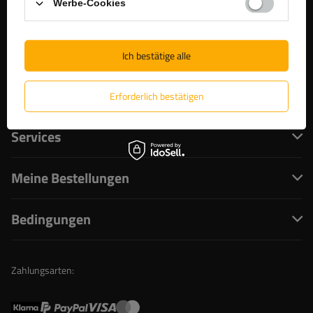
Werbe-Cookies
+4932213249035
unitrailer@unitrailer.de
Ich bestätige alle
Unitrailer
Erforderlich bestätigen
Services
Meine Bestellungen
Bedingungen
Zahlungsarten: